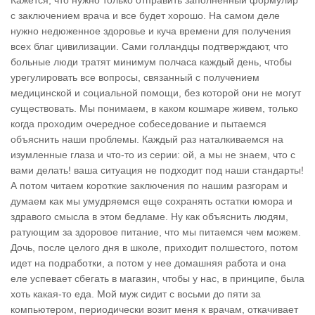
Кажется, что нужно только отправить заполненный формулир
с заключением врача и все будет хорошо. На самом деле
нужно недюженное здоровье и куча времени для получения
всех благ цивилизации. Сами голландцы подтверждают, что
больные люди тратят минимум полчаса каждый день, чтобы
урегулировать все вопросы, связанный с получением
медицинской и социальной помощи, без которой они не могут
существовать. Мы понимаем, в каком кошмаре живем, только
когда проходим очередное собеседование и пытаемся
объяснить наши проблемы. Каждый раз наталкиваемся на
изумленные глаза и что-то из серии: ой, а мы не знаем, что с
вами делать! ваша ситуация не подходит под наши стандарты!
А потом читаем короткие заключения по нашим разгорам и
думаем как мы умудряемся еще сохранять остатки юмора и
здравого смысла в этом бедламе. Ну как объяснить людям,
ратующим за здоровое питание, что мы питаемся чем можем.
Дочь, после целого дня в школе, приходит полшестого, потом
идет на подработки, а потом у нее домашняя работа и она
еле успевает сбегать в магазин, чтобы у нас, в принципе, была
хоть какая-то еда. Мой муж сидит с восьми до пяти за
компьютером, периодически возит меня к врачам, откачивает