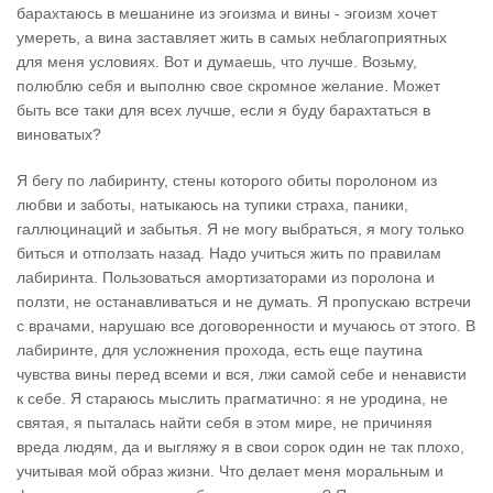
барахтаюсь в мешанине из эгоизма и вины - эгоизм хочет
умереть, а вина заставляет жить в самых неблагоприятных
для меня условиях. Вот и думаешь, что лучше. Возьму,
полюблю себя и выполню свое скромное желание. Может
быть все таки для всех лучше, если я буду барахтаться в
виноватых?
Я бегу по лабиринту, стены которого обиты поролоном из
любви и заботы, натыкаюсь на тупики страха, паники,
галлюцинаций и забытья. Я не могу выбраться, я могу только
биться и отползать назад. Надо учиться жить по правилам
лабиринта. Пользоваться амортизаторами из поролона и
ползти, не останaвливаться и не думать. Я пропускаю встречи
с врачами, нарушаю все договоренности и мучаюсь от этого. В
лабиринте, для усложнения прохода, есть еще паутина
чувства вины перед всеми и вся, лжи самой себе и ненависти
к себе. Я стараюсь мыслить прагматично: я не уродина, не
святая, я пыталась найти себя в этом мире, не причиняя
вреда людям, да и выгляжу я в свои сорок один не так плохо,
учитывая мой образ жизни. Что делает меня моральным и