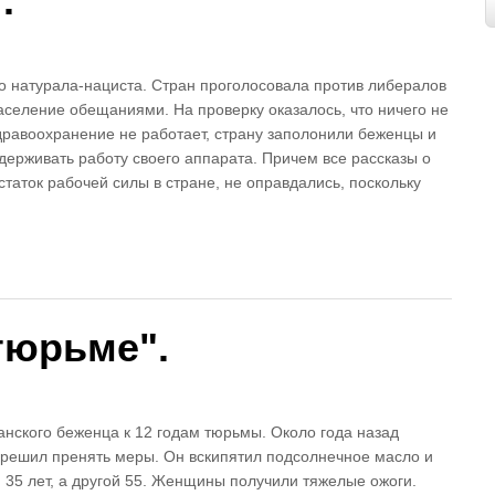
.
о натурала-нациста. Стран проголосовала против либералов
аселение обещаниями. На проверку оказалось, что ничего не
здравоохранение не работает, страну заполонили беженцы и
ддерживать работу своего аппарата. Причем все рассказы о
таток рабочей силы в стране, не оправдались, поскольку
 тюрьме".
анского беженца к 12 годам тюрьмы. Около года назад
и решил пренять меры. Он вскипятил подсолнечное масло и
й 35 лет, а другой 55. Женщины получили тяжелые ожоги.