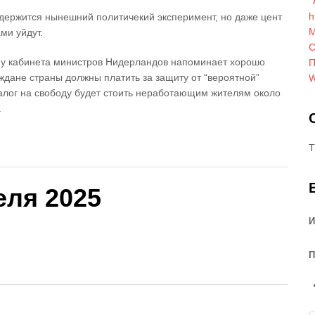
"
h
родержится нынешний политичекий эксперимент, но даже цент
М
ми уйдут.
С
ну кабинета министров Нидерландов напоминает хорошо
П
ждане страны должны платить за защиту от “вероятной”
W
 налог на свободу будет стоить неработающим жителям около
.
ьшинства.
T
еля 2025
И
П