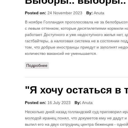
Выборы.. выборы.. 
Posted on:
24 November 2023
By:
Anuta
В ноябре Голландия проголосовала не за белобрысог
с левым оттенком, которые десятилетиями кормили н
работает. Доступного и уже недоступного жилья нет, 
гастбайтеры, а налоговая система не в состоянии по
том, что добрые иностранцы приедут и заполнят недос
количество вакансий не уменьшается.
Подробнее
о Выборы.. выборы.. .
"Я хочу остаться в
Posted on:
16 July 2023
By:
Anuta
Несколько дней назад голландский суд приговорил ир
молодой иранец понял, что докуметов ему не дадут 
вылил его на двух сотрудниц центра беженцев - одно