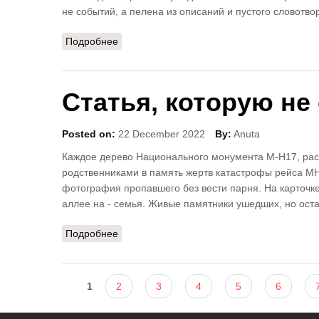
не событий, а пелена из описаний и пустого словотво
Подробнее
о Мерзкие мыслишки
Статья, которую не
Posted on:
22 December 2022
By:
Anuta
Каждое дерево Национального монумента M-H17, рас
родственниками в память жертв катастрофы рейса MH
фотография пропавшего без вести парня. На карточке
аллее на - семья. Живые памятники ушедших, но остав
Подробнее
о Статья, которую не опубликовали
Страницы
1
2
3
4
5
6