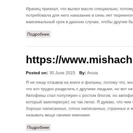
Иранец признал, что вылил масло специально, потому
потребовала для него наказание в семь лет тюремног
максимальный срок в данном случае, чтобы другим б
Подробнее
о "Я хочу остаться в тюрьме".
https://www.mishach
Posted on:
30 June 2023
By:
Anuta
Я не пишу отзывов на книги и фильмы, потому что, м
что его трудно разделить с другими людьми, но вот н
Автофикш стал популярен с ростом блогов, но автофик
который заинтересует, не так легко. Я думаю, что чем
Хорошо написанных, плохо написанных, странных и жу
называть вещи своими именами.
Подробнее
о https://www.mishachinkov.com/