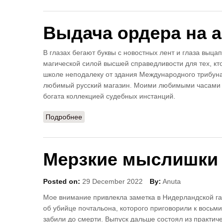
Выдача ордера на а
В глазах бегают буквы с новостных лент и глаза выцап
магической силой высшей справедливости для тех, кто
школе неподалеку от здания Международного трибуна
любимый русский магазин. Моими любимыми часами бы
богата коллекцией судебных инстанций.
Подробнее
о Выдача ордера на арест Путина
Мерзкие мыслишки
Posted on:
29 December 2022
By:
Anuta
Мое внимание привлекла заметка в Нидерландской газ
об убийце почтальона, которого приговорили к восьм
забили до смерти. Выпуск дальше состоял из практич