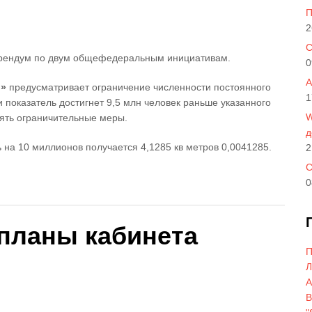
П
2
C
рендум по двум общефедеральным инициативам.
0
A
и»
предусматривает ограничение численности постоянного
1
и показатель достигнет 9,5 млн человек раньше указанного
W
нять ограничительные меры.
д
ь на 10 миллионов получается 4,1285 кв метров 0,0041285.
2
С
0
 планы кабинета
П
Л
A
В