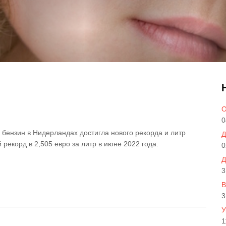
О
0
бензин в Нидерландах достигла нового рекорда и литр
Д
рекорд в 2,505 евро за литр в июне 2022 года.
0
Д
3
В
3
У
1