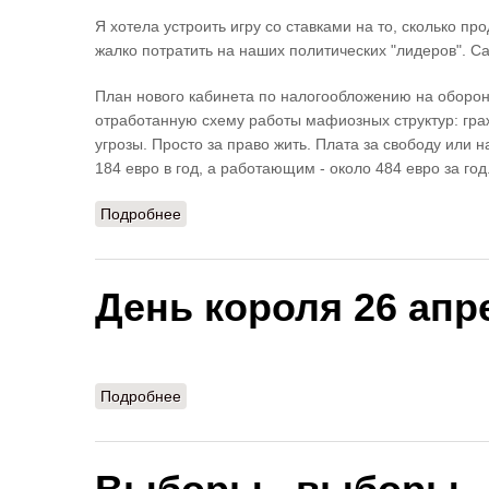
Я хотела устроить игру со ставками на то, сколько п
жалко потратить на наших политических "лидеров". Са
План нового кабинета по налогообложению на оборо
отработанную схему работы мафиозных структур: гра
угрозы. Просто за право жить. Плата за свободу или
184 евро в год, а работающим - около 484 евро за год
Подробнее
о Aan de slag! Новые планы кабинета мен
День короля 26 апр
Подробнее
о День короля 26 апреля 2025