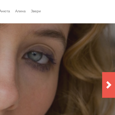
Анюта
Алинa
Звери