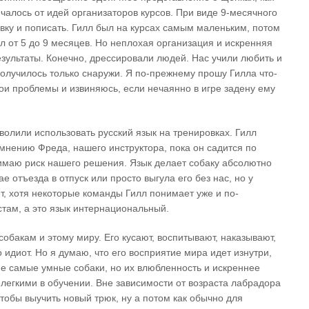
чалось от идей организаторов курсов. При виде 9-месячного
вку и пописать. Гилл был на курсах самым маленьким, потом
л от 5 до 9 месяцев. Но неплохая организация и искренняя
зультаты. Конечно, дрессировали людей. Нас учили любить и
получилось только снаружи. Я по-прежнему прошу Гилла что-
ои проблемы и извиняюсь, если нечаянно в игре задену ему
зволили использовать русский язык на тренировках. Гилл
 мнению Фреда, нашего инструктора, пока он садится по
онимаю риск нашего решения. Язык делает собаку абсолютно
е отъезда в отпуск или просто выгула его без нас, но у
, хотя некоторые команды Гилл понимает уже и по-
стам, а это язык интернациональный.
собакам и этому миру. Его кусают, воспитывают, наказывают,
о идиот. Но я думаю, что его восприятие мира идет изнутри,
 не самые умные собаки, но их влюбленность и искреннее
 легкими в обучении. Вне зависимости от возраста лабрадора
чтобы выучить новый трюк, ну а потом как обычно для