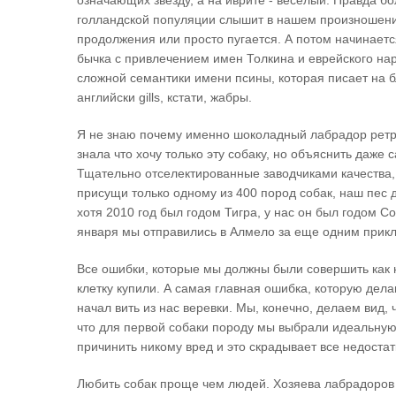
означающих звезду, а на иврите - веселый. Правда б
голландской популяции слышит в нашем произношении
продолжения или просто пугается. А потом начинаетс
бычка с привлечением имен Толкина и еврейского на
сложной семантики имени псины, которая писает на б
английски gills, кстати, жабры.
Я не знаю почему именно шоколадный лабрадор ретри
знала что хочу только эту собаку, но объяснить даже 
Тщательно отселектированные заводчиками качества,
присущи только одному из 400 пород собак, наш пес 
хотя 2010 год был годом Тигра, у нас он был годом С
января мы отправились в Алмело за еще одним прик
Все ошибки, которые мы должны были совершить как 
клетку купили. А самая главная ошибка, которую дела
начал вить из нас веревки. Мы, конечно, делаем вид, 
что для первой собаки породу мы выбрали идеальную.
причинить никому вред и это скрадывает все недостат
Любить собак проще чем людей. Хозяева лабрадоров 