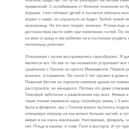
опасное существо. Он чутко реагирует на любые изме
привилегий. С ослабевшим от болезни хозяином он буд
игрушек. Гилл обожает детей и пытается облизать все
играет с ними, но слушаться не будет. Любой чужой че
незнакомцу. Но это все теория, конечно. Я пока еще 
достоинством вести себя при появление гостей. Он 
на всех и сразу и как ребенок не в состоянии усидеть
потихоньку работает.
Отношения с котом выстраивались своеобразно. Я ду
является кот. Он как-то так незаметно устраивает все т
сравнении с Гиллом он просто Макиавелли. Первой р
конечно, отторжение. Он почти 5 лет прожил в доме 
Пожилая бестия не оценила намеков щенка на совмес
расстроился, но ненадолго. Потому что даже отказыва
Тимофей заботился о развлечении нас всех. Живые и
также птички оживляли нашу спокойную жизнь с 3 ме
было в феврале, мы с Гиллом мирно пытались подели
плющевую игрушку на как можно больше частей, и тут 
живая и не очень маленькая. Напоминаю, февраль, х
нет. Птица в панике, я тоже, Гилл в восторге. И тут при