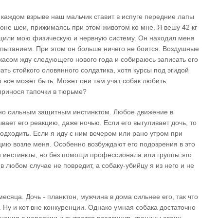
 каждом взрыве наш мальчик ставит в испуге передние лапы
айоне шеи, прижимаясь при этом животом ко мне. Я вешу 42 кг
ощили мою физическую и нервную систему. Он находил меня
спытанием. При этом он больше ничего не боится. Воздушные
жасом жду следующего нового года и собираюсь записать его
ать стойкого оловянного солдатика, хотя курсы под эгидой
о все может быть. Может они там учат собак любить
принося тапочки в тюрьме?
чно сильным защитным инстинктом. Любое движение в
вает его реакцию, даже ночью. Если его выгуливает дочь, то
одходить. Если я иду с ним вечером или рано утром при
ицию возле меня. Особенно возбуждают его подозрения в это
ти инстинкты, но без помощи профессионала или группы это
в любом случае не повредит, а собаку-убийцу я из него и не
сяца. Дочь - планктон, мужчина в дома сильнее его, так что
 Ну и кот вне конкуренции. Однако умная собака достаточно