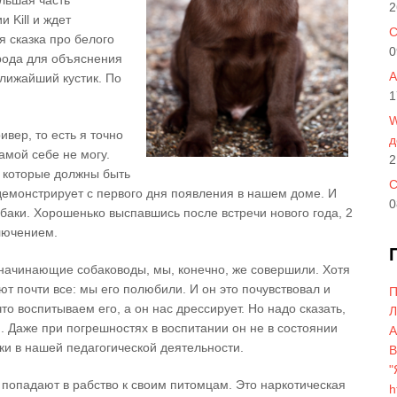
ольшая часть
2
 Kill и ждет
C
я сказка про белого
0
рода для объяснения
A
лижайший кустик. По
1
W
вер, то есть я точно
д
самой себе не могу.
2
 которые должны быть
С
демонстрирует с первого дня появления в нашем доме. И
0
обаки. Хорошенько выспавшись после встречи нового года, 2
лючением.
начинающие собаководы, мы, конечно, же совершили. Хотя
ют почти все: мы его полюбили. И он это почувствовал и
П
что воспитываем его, а он нас дрессирует. Но надо сказать,
Л
 Даже при погрешностях в воспитании он не в состоянии
A
ки в нашей педагогической деятельности.
В
"
попадают в рабство к своим питомцам. Это наркотическая
h