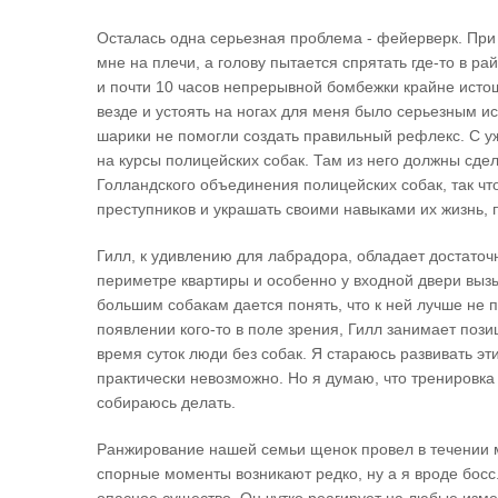
Осталась одна серьезная проблема - фейерверк. При
мне на плечи, а голову пытается спрятать где-то в р
и почти 10 часов непрерывной бомбежки крайне ист
везде и устоять на ногах для меня было серьезным и
шарики не помогли создать правильный рефлекс. С у
на курсы полицейских собак. Там из него должны сдел
Голландского объединения полицейских собак, так чт
преступников и украшать своими навыками их жизнь, 
Гилл, к удивлению для лабрадора, обладает достато
периметре квартиры и особенно у входной двери вызы
большим собакам дается понять, что к ней лучше не п
появлении кого-то в поле зрения, Гилл занимает поз
время суток люди без собак. Я стараюсь развивать э
практически невозможно. Но я думаю, что тренировка 
собираюсь делать.
Ранжирование нашей семьи щенок провел в течении ме
спорные моменты возникают редко, ну а я вроде босс.