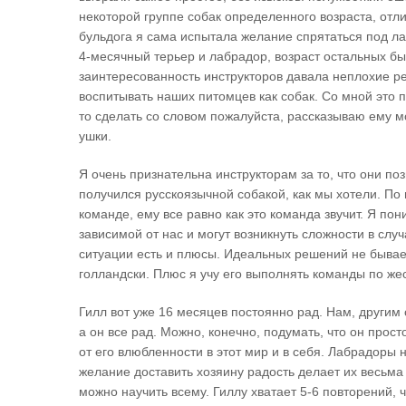
некоторой группе собак определенного возраста, отли
бульдога я сама испытала желание спрятаться под ла
4-месячный терьер и лабрадор, возраст остальных бы
заинтересованность инструкторов давала неплохие ре
воспитывать наших питомцев как собак. Со мной это 
то сделать со словом пожалуйста, рассказываю ему м
ушки.
Я очень признательна инструкторам за то, что они по
получился русскоязычной собакой, как мы хотели. По
команде, ему все равно как это команда звучит. Я п
зависимой от нас и могут возникнуть сложности в случа
ситуации есть и плюсы. Идеальных решений не бывает
голландски. Плюс я учу его выполнять команды по же
Гилл вот уже 16 месяцев постоянно рад. Нам, другим 
а он все рад. Можно, конечно, подумать, что он прост
от его влюбленности в этот мир и в себя. Лабрадоры
желание доставить хозяину радость делает их весьма
можно научить всему. Гиллу хватает 5-6 повторений, 