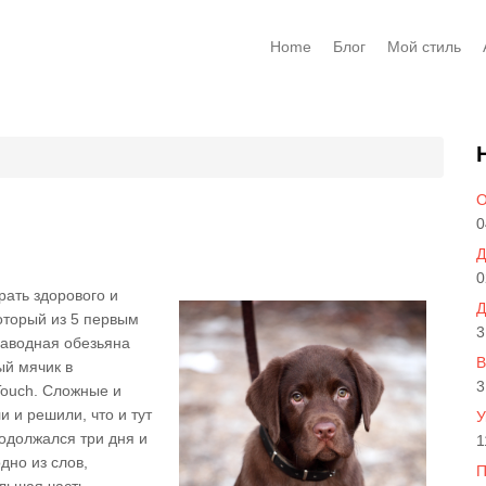
Home
Блог
Мой стиль
О
0
Д
0
рать здорового и
Д
оторый из 5 первым
3
 заводная обезьяна
В
й мячик в
3
Touch. Сложные и
 и решили, что и тут
У
родолжался три дня и
1
дно из слов,
П