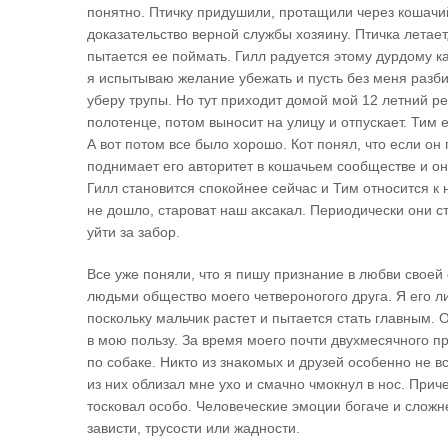
понятно. Птичку придушили, протащили через кошачи
доказательство верной службы хозяину. Птичка летает
пытается ее поймать. Гилл радуется этому дурдому к
я испытываю желание убежать и пусть без меня разб
уберу трупы. Но тут приходит домой мой 12 летний ре
полотенце, потом выносит на улицу и отпускает. Тим
А вот потом все было хорошо. Кот понял, что если он п
поднимает его авторитет в кошачьем сообществе и он 
Гилл становится спокойнее сейчас и Тим относится к 
не дошло, староват наш аксакал. Периодически они ст
уйти за забор.
Все уже поняли, что я пишу признание в любви своей
людьми общество моего четвероногого друга. Я его л
поскольку мальчик растет и пытается стать главным. 
в мою пользу. За время моего почти двухмесячного п
по собаке. Никто из знакомых и друзей особенно не в
из них облизал мне ухо и смачно чмокнул в нос. Приче
тосковал особо. Человеческие эмоции богаче и сложне
зависти, трусости или жадности.