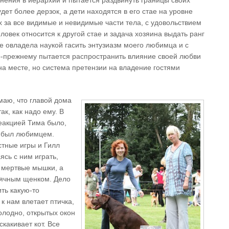
нения в иерархии и пытается раздвинуть границы своих
ет более дерзок, а дети находятся в его стае на уровне
х за все видимые и невидимые части тела, с удовольствием
ловек относится к другой стае и задача хозяина выдать ранг
не овладела наукой гасить энтузиазм моего любимца и с
пo-прежнему пытается распространить влияние своей любви
 на месте, но система претензии на владение гостями
маю, что главой дома
ак, как надо ему. В
еакцией Тима было,
и был любимцем.
тные игры и Гилл
ясь с ним играть,
 мертвые мышки, а
сячным щенком. Дело
ть какую-то
к нам влетает птичка,
олодно, открытых окон
скакивает кот. Все