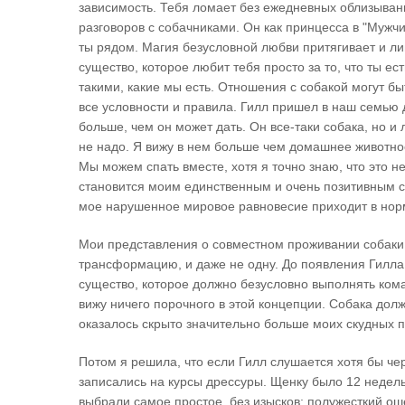
зависимость. Тебя ломает без ежедневных облизывани
разговоров с собачниками. Он как принцесса в "Мужчин
ты рядом. Магия безусловной любви притягивает и л
существо, которое любит тебя просто за то, что ты ес
такими, какие мы есть. Отношения с собакой могут 
все условности и правила. Гилл пришел в наш семью д
больше, чем он может дать. Он все-таки собака, но и
не надо. Я вижу в нем больше чем домашнее животное,
Мы можем спать вместе, хотя я точно знаю, что это н
становится моим единственным и очень позитивным со
мое нарушенное мировое равновесие приходит в нор
Мои представления о совместном проживании собаки
трансформацию, и даже не одну. До появления Гилла в
существо, которое должно безусловно выполнять коман
вижу ничего порочного в этой концепции. Собака долж
оказалось скрыто значительно больше моих скудных п
Потом я решила, что если Гилл слушается хотя бы чер
записались на курсы дрессуры. Щенку былo 12 недел
выбрали самое простое, без изысков: полужесткий ош