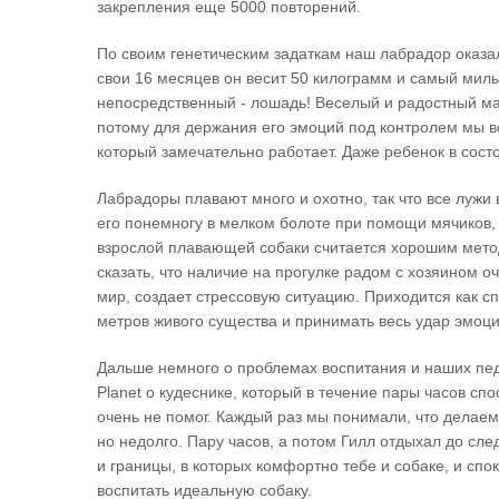
закрепления еще 5000 повторений.
По своим генетическим задаткам наш лабрадор оказа
свои 16 месяцев он весит 50 килограмм и самый милы
непосредственный - лошадь! Веселый и радостный мал
потому для держания его эмоций под контролем мы в
который замечательно работает. Даже ребенок в состо
Лабрадоры плавают много и охотно, так что все лужи
его понемногу в мелком болоте при помощи мячиков, 
взрослой плавающей собаки считается хорошим мето
сказать, что наличие на прогулке радом с хозяином о
мир, создает стрессовую ситуацию. Приходится как сп
метров живого существа и принимать весь удар эмоци
Дальше немного о проблемах воспитания и наших пед
Planet о кудеснике, который в течение пары часов сп
очень не помог. Каждый раз мы понимали, что делаем
но недолго. Пару часов, а потом Гилл отдыхал до сл
и границы, в которых комфортно тебе и собаке, и спо
воспитать идеальную собаку.