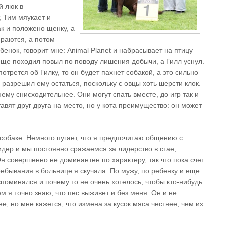
й люк в
, Тим мяукает и
ак и положено щенку, а
ираются, а потом
бенок, говорит мне: Animal Planet и набрасывaет на птицу
 еще походил повыл по поводу лишения добычи, а Гилл уснул.
отрется об Гилку, то он будет пахнет собакой, а это сильно
разрешил ему остаться, поскольку с овцы хоть шерсти клок.
нему снисходительнее. Они могут спать вместе, до игр так и
авят друг друга на место, но у кота преимущество: он может
 собаке. Немного пугает, что я предпочитаю общению с
идер и мы постоянно сражаемся за лидерство в стае,
Он совершенно не доминантен по характеру, так что пока счет
ребывания в больнице я скучала. По мужу, по ребенку и еще
споминался и почему то не очень хотелось, чтобы кто-нибудь
м я точно знаю, что пес выживет и без меня. Он и не
е, но мне кажется, что измена за кусок мяса честнее, чем из