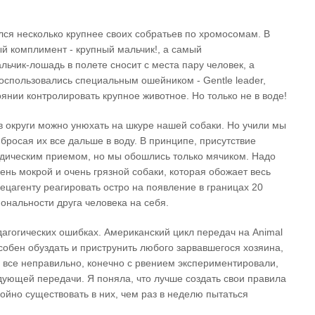
лся несколько крупнее своих собратьев по хромосомам. В
й комплимент - крупный мальчик!, а самый
ьчик-лошадь в полете сносит с места пару человек, а
оспользовались специальным ошейником - Gentle leader,
янии контролировать крупное животное. Но только не в воде!
 в округи можно унюхать на шкуре нашей собаки. Но учили мы
бросая их все дальше в воду. В принципе, присутствие
дическим приемом, но мы обошлись только мячиком. Надо
чень мокрой и очень грязной собаки, которая обожает весь
ецагенту реагировать остро на появление в границах 20
ональности друга человека на себя.
агогических ошибках. Американский цикл передач на Animal
особен обуздать и приструнить любого зарвавшегося хозяина,
 все неправильно, конечно с рвением экспериментировали,
едующей передачи. Я поняла, что лучше создать свои правила
койно существовать в них, чем раз в неделю пытаться