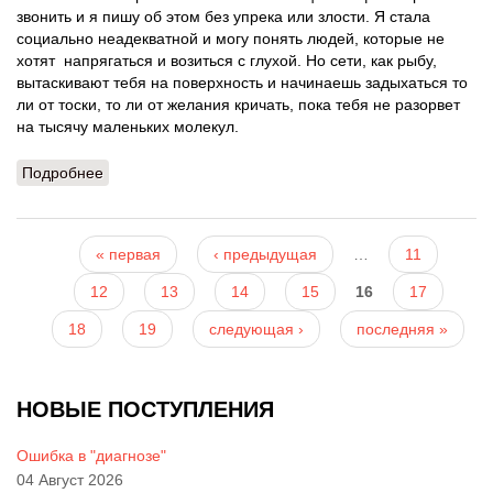
звонить и я пишу об этом без упрека или злости. Я стала
социально неадекватной и могу понять людей, которые не
хотят напрягаться и возиться с глухой. Но сети, как рыбу,
вытаскивают тебя на поверхность и начинаешь задыхаться то
ли от тоски, то ли от желания кричать, пока тебя не разорвет
на тысячу маленьких молекул.
Подробнее
о 29-11-2011
Страницы
« первая
‹ предыдущая
…
11
12
13
14
15
16
17
18
19
следующая ›
последняя »
НОВЫЕ ПОСТУПЛЕНИЯ
Ошибка в "диагнозе"
04 Август 2026