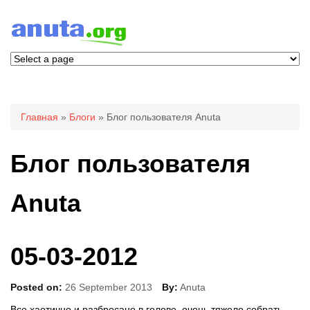
Вы здесь
Главная
»
Блоги
» Блог пользователя Anuta
Блог пользователя
Anuta
05-03-2012
Posted on:
26 September 2013
By:
Anuta
Все хаотично и разбросано в голове, очень тяжело собрать