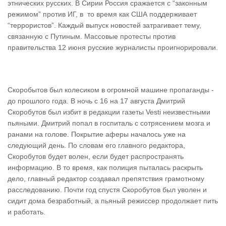
этнических русских. В Сирии Россия сражается с “законным
режимом” против ИГ, в то время как США поддерживает
“террористов”. Каждый выпуск новостей затрагивает тему,
связанную с Путиным. Массовые протесты против
правительства 12 июня русские журналисты проигнорировали.
Скоробытов был колесиком в огромной машине пропаганды -
до прошлого года. В ночь с 16 на 17 августа Дмитрий
Скоробутов был избит в редакции газеты Vesti неизвестными
пьяными. Дмитрий попал в госпиталь с сотрясением мозга и
ранами на голове. Покрытие аферы началось уже на
следующий день. По словам его главного редактора,
Скоробутов будет волен, если будет распространять
информацию. В то время, как полиция пыталась раскрыть
дело, главный редактор создавал препятствия грамотному
расследованию. Почти год спустя Скоробутов был уволен и
сидит дома безработный, а пьяный режиссер продолжает пить
и работать.