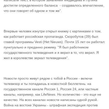
написали текст, в котором заявления Медведева и Путина
достигли определенного баланса - создавалось впечатление,
что они говорят об одном и том же”.
Впервые человек изнутри открыл книжку с картинками о том,
как работает российская пропаганда. Скоробутов (39) был
главой программы Vesti (Het Nieuws). Почти 15 лет он работал:
пунктуально и преданно режиму. “Я был работником
государственного телевидения и я верил в то, что верил. Я
жил в королевстве зеркал телевидения”.
Новости просто живут рядом с тобой в России - включи
телевизор и ты попадаешь в новостной бюллетень: на
государственном канале Россия 1, Россия 24, или частные
каналы, например, как LifeNews. Но количество - это еще не
качество. На всех каналах новости написаны одной рукой.
Война на востоке Украины - штрафная экспедиция против