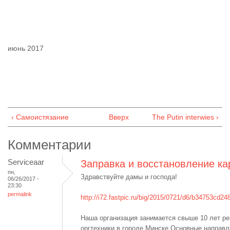
июнь 2017
‹ Самоистязание
Вверх
The Putin interwies ›
Комментарии
Serviceaar
Заправка и восстановление к
пн,
Здравствуйте дамы и господа
!
06/26/2017 -
23:30
permalink
http://i72.fastpic.ru/big/2015/0721/d6/b34753cd
Наша организация занимается свыше 10 лет р
оргтехники в городе Минске.Основные направл