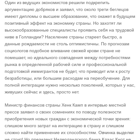
Один из ведущих экономистов решили подкрепить
аргументацию добряков и заявил, что около трети беглецов
имеют дипломы о высшем образовании, что окажет в будущем
позитивный эффект на экономику страны. Но захотят ли
высокообразованные специалисты проявить себя на трудовой
ниве в Голландии? Население страны стареет быстро, а
данные рождаемости не столь оптимистичны. По прогнозам
социологов подобное вливание свежей крови стране не
помешает, но идеального совпадения между потребностями
рынка в определенной рабочей силе и профессиональной
подготовкой иммигрантов не будет, что приводит или к росту
безработицы, или большим расходам на переобучение. Для
полной интеграции нужно несколько поколений, которых у нас,
живуших сейчас и здесь, просто нет.
Министр финансов страны Хенк Камп в интервью местной
прессе заявил о своих сомнениях по поводу полезности
приобретения новых граждан с экономической точки зрения:
слишком много затрат на интеграцию в страну и слишком
сложно найти применение их способностям. Овчинка выделки
не стоит! Но президент Нидерландского банка Клаас Кнот не