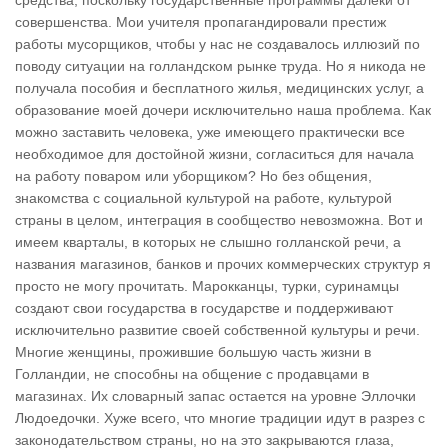
средства, поскольку государственные программы далеки от
совершенства. Мои учителя пропагандировали престиж
работы мусорщиков, чтобы у нас не создавалось иллюзий по
поводу ситуации на голландском рынке труда. Но я никода не
получала пособия и бесплатного жилья, медицинских услуг, а
образование моей дочери исключительно наша проблема. Как
можно заставить человека, уже имеющего практически все
необходимое для достойной жизни, согласиться для начала
на работу поваром или уборщиком? Но без общения,
знакомства с социальной культурой на работе, культурой
страны в целом, интеграция в сообщество невозможна. Вот и
имеем кварталы, в которых не слышно голланской речи, а
названия магазинов, банков и прочих коммерческих структур я
просто не могу прочитать. Марокканцы, турки, суринамцы
создают свои государства в государстве и поддерживают
исключительно развитие своей собственной культуры и речи.
Многие женщины, прожившие большую часть жизни в
Голландии, не способны на общение с продавцами в
магазинах. Их словарный запас остается на уровне Эллочки
Людоедочки. Хуже всего, что многие традиции идут в разрез с
законодательством страны, но на это закрываются глаза,