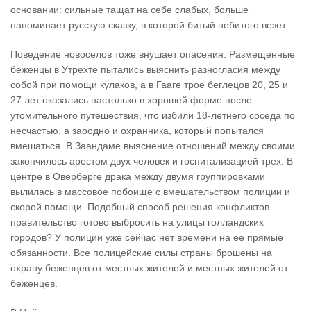
основании: сильные тащат на себе слабых, больше
напоминает русскую сказку, в которой битый небитого везет.
Поведение новоселов тоже внушает опасения. Размещенные
беженцы в Утрехте пытались выяснить разногласия между
собой при помощи кулаков, а в Гааге трое беглецов 20, 25 и
27 лет оказались настолько в хорошей форме после
утомительного путешествия, что избили 18-летнего соседа по
несчастью, а заоодно и охранника, который попытался
вмешаться. В Заандаме выяснение отношений между своими
закончилось арестом двух человек и госпитализацией трех. В
центре в Оверберге драка между двумя группировками
вылилась в массовое побоище с вмешательством полиции и
скорой помощи. Подобный способ решения конфликтов
правительство готово выбросить на улицы голландских
городов? У полиции уже сейчас нет времени на ее прямые
обязанности. Все полицейские силы страны брошены на
охрану беженцев от местных жителей и местных жителей от
беженцев.