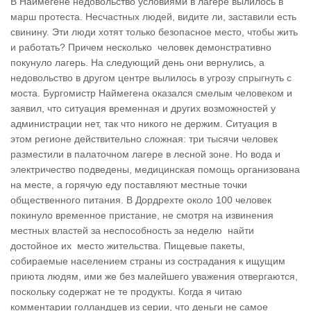
В Наймегене недовольство условиями в лагере вылилось в
марш протеста. Несчастных людей, видите ли, заставили есть
свинину. Эти люди хотят только безопасное место, чтобы жить
и работать? Причем несколько человек демонстративно
покунуло лагерь. На следующий день они вернулись, а
недовольство в другом центре вылилось в угрозу спрыгнуть с
моста. Бургомистр Наймегена оказался смелым человеком и
заявил, что ситуация временная и других возможностей у
администрации нет, так что никого не держим. Ситуация в
этом регионе действительно сложная: три тысячи человек
разместили в палаточном лагере в лесной зоне. Но вода и
электричество подведены, медицинская помощь организована
на месте, а горячую еду поставляют местные точки
общественного питания. В Дордрехте около 100 человек
покинуло временное пристание, не смотря на извинения
местных властей за неспособность за неделю найти
достойное их место жительства. Пищевые пакеты,
собираемые населением страны из сострадания к ищущим
приюта людям, ими же без малейшего уважения отвергаются,
поскольку содержат не те продукты. Когда я читаю
комментарии голландцев из серии, что деньги не самое