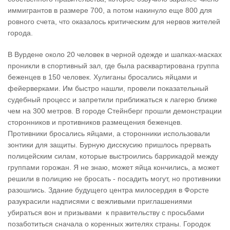
иммигрантов в размере 700, а потом накинуло еще 800 для
ровного счета, что оказалось критическим для нервов жителей
города.
В Вурдене около 20 человек в черной одежде и шапках-масках
проникли в спортивный зал, где была расквартирована группа
беженцев в 150 человек. Хулиганы бросались яйцами и
фейерверками. Им быстро нашли, провели показательный
судебный процесс и запретили приближаться к лагерю ближе
чем на 300 метров. В городе Стейнберг прошли демонстрации
сторонников и противников размещения беженцев.
Противники бросались яйцами, а сторонники использовали
зонтики для защиты. Бурную дисскусию пришлось прервать
полицейским силам, которые выстроились баррикадой между
группами горожан. Я не знаю, может яйца кончились, а может
решили в полицию не бросать - посадить могут, но противники
разошлись. Здание будущего центра милосердия в Форсте
разукрасили надписями с вежливыми приглашениями
убираться вон и призывами к правительству с просьбами
позаботиться сначала о коренных жителях страны. Городок