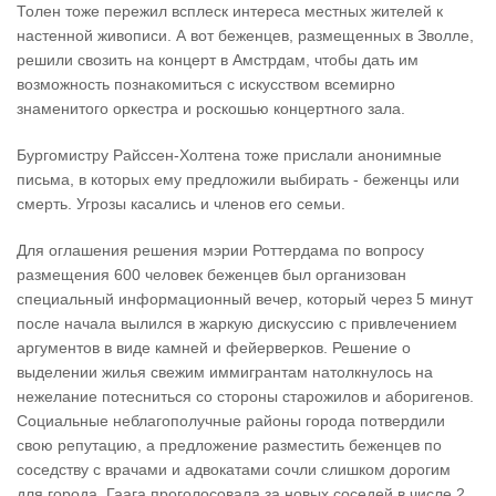
Толен тоже пережил всплеск интереса местных жителей к
настенной живописи. А вот беженцев, размещенных в Зволле,
решили свозить на концерт в Амстрдам, чтобы дать им
возможность познакомиться с искусством всемирно
знаменитого оркестра и роскошью концертного зала.
Бургомистру Райссен-Холтена тоже прислали анонимные
письма, в которых ему предложили выбирать - беженцы или
смерть. Угрозы касались и членов его семьи.
Для оглашения решения мэрии Роттердама по вопросу
размещения 600 человек беженцев был организован
специальный информационный вечер, который через 5 минут
после начала вылился в жаркую дискуссию с привлечением
аргументов в виде камней и фейерверков. Решение о
выделении жилья свежим иммигрантам натолкнулось на
нежелание потесниться со стороны старожилов и аборигенов.
Социальные неблагополучные районы города потвердили
свою репутацию, а предложение разместить беженцев по
соседству с врачами и адвокатами сочли слишком дорогим
для города. Гаага проголосовала за новых соседей в числе 2