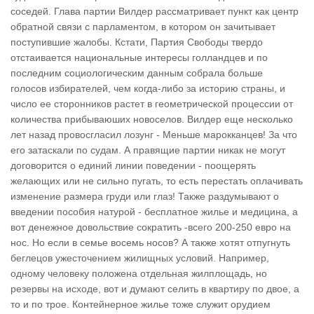
соседей. Глава партии Вилдер рассматривает пункт как центр
обратной связи с парламентом, в котором он зачитывает
поступившие жалобы. Кстати, Партия Свободы твердо
отстаивается национальные интересы голландцев и по
последним социологическим данным собрала больше
голосов избирателей, чем когда-либо за историю страны, и
число ее сторонников растет в геометрической процессии от
количества прибываюших новоселов. Вилдер еще несколько
лет назад провосгласил лозунг - Меньше марокканцев! За что
его затаскали по судам. А правящие партии никак не могут
договорится о единий линии поведении - поощерять
желающих или не сильно пугать, то есть перестать оплачивать
изменение размера груди или глаз! Также раздумывают о
введении пособия натурой - бесплатное жилье и медицина, а
вот денежное довольствие сократить -всего 200-250 евро на
нос. Но если в семье восемь носов? А также хотят отпугнуть
беглецов ужесточением жилищных условий. Например,
одному человеку положена отдельная жилплощадь, но
резервы на исходе, вот и думают селить в квартиру по двое, а
то и по трое. Контейнерное жилье тоже служит орудием