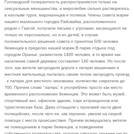
Голландской толерантность распространяется только на
сексуальные меньшинства, а миролюбие сильно растворилось
в наплыве турок, мароканнцев и поляков. Члены совета мэрии
нашего маленького городка Райсвайка, расположенного
рядом с Гаагой, получили письма с угрозами, касающиеся не
только их персонально, но и их детей, в случае
положительного решения совета о принятии 500 человек
беженцев в пределах нашей мэрии.В парке отдыха под
городом Оранье разместили 1400 человек, в то время как
население самой деревни составляет 140 человек. Но после
того, как жители загородили дороги к лагерю машинами и
местная жительница пыталась своим телом загородить проезд
к лагерю для местного чиновника, количество сократили до
700. Причем слово “лагерь” я употребляю просто как место
временного расположения беженцев. Это может быть музей,
спортивный зал, офисное здание, парк аттракционов или
туристическая база. Даму оттащили с проезжей части двое
полицейских, после чего ее, как героиню, увезли на скорой
помощи с места происшествия. Причем возмущались жители
не помещением в парке беженцев, а поведением
собственного правительства, которое озвучило заранее число