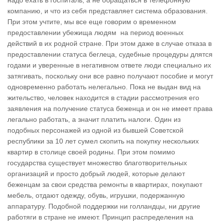
надо ехать в госпиталь, а не обращаться в телефонную
компанию, и что из себя представляет система образования.
При этом учтите, мы все еще говорим о временном
предоставлении убежища людям на период военных
действий в их родной стране. При этом даже в случае отказа в
предоставлении статуса беглеца, судебные процедуры длятся
годами и уверенные в негативном ответе люди специально их
затягивать, поскольку они все равно получают пособие и могут
одновременно работать нелегально. Пока не выдан вид на
жительство, человек находится в стадии рассмотрения его
заявления на получение статуса беженца и он не имеет права
легально работать, а значит платить налоги. Один из
подобных персонажей из одной из бывшей Советской
республики за 10 лет сумел скопить на покупку нескольких
квартир в столице своей родины. При этом помимо
государства существует множество благотворительных
организаций и просто добрый людей, которые делают
беженцам за свои средства ремонты в квартирах, покупают
мебель, отдают одежду, обувь, игрушки, подержанную
аппаратуру. Подобной поддержки ни голландцы, ни другие
работяги в стране не имеют. Принцип распределения на