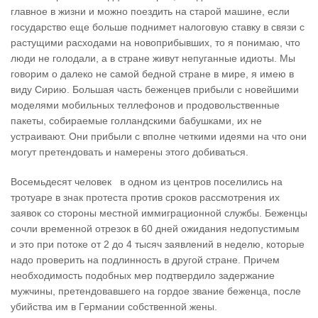
главное в жизни и можно поездить на старой машине, если
государство еще больше поднимет налоговую ставку в связи с
растущими расходами на новоприбывших, то я понимаю, что
люди не голодали, а в стране живут непуганные идиоты. Мы
говорим о далеко не самой бедной стране в мире, я имею в
виду Сирию. Большая часть беженцев прибыли с новейшими
моделями мобильных теллефонов и продовольственные
пакеты, собираемые голландскими бабушками, их не
устраивают. Они прибыли с вполне четкими идеями на что они
могут претендовать и намерены этого добиваться.
Восемьдесят человек в одном из центров поселились на
тротуаре в знак протеста против сроков рассмотрения их
заявок со стороны местной иммиграционной службы. Беженцы
сочли временной отрезок в 60 дней ожидания недопустимым
и это при потоке от 2 до 4 тысяч заявлений в неделю, которые
надо проверить на подлинность в другой стране. Причем
необходимость подобных мер подтвердило задержание
мужчины, претендовавшего на гордое звание беженца, после
убийства им в Германии собственной жены.