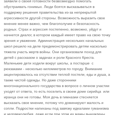
заявили о своей готовности безвозмездно помогать
обустраивать гонимых. Люди боятся высказываться в
поддержку решения правительства из-за непрекрытой
агрессивности другой стороны. Возможность выразить свое
мнение менее важно, чем благополучие и безопасность
родных. Страх и агрессия постепенно, возможно, уйдут и
начнется диалог, в котором каждый имеет право на свою точку
зрения и уважение. Администрация нескольких начальных
школ решило на деле предемонстрировать детям насколько
тяжела участь жертв войны. Они организовали поход для
детей с рассказом о задачах и роли Красного Креста.
Маленькие дети ходили вокруг школы, а постарше с
рюкзаками - несколько киломметров по городу. Внимание
акцентировалось на отсутствии теплой постели, еды и душа, а
также чистой одежды. Но даже сторонники
многонационального государства в вопросе о личном участии
уходят от ответа, то есть поселить в своем доме сирийца или
иранца они не готовы. Моя дочь в гимназии стесняется
высказать свое мнение, потому что доминируют жалость и
сопли. Подростки напиханы под завязку идеалами гуманизма
и человеколюбия, даже если при этом их мамы вынуждены