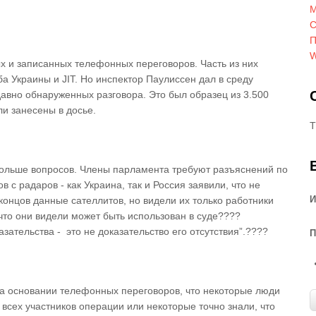
М
С
П
W
х и записанных телефонных переговоров. Часть из них
 Украины и JIT. Но инспектор Паулиссен дал в среду
авно обнаруженных разговора. Это был образец из 3.500
ли занесены в досье.
T
больше вопросов. Члены парламента требуют разъяснений по
 с радаров - как Украина, так и Россия заявили, что не
И
онцов данные сателлитов, но видели их только работники
 что они видели может быть использован в суде????
зательства - это не доказательство его отсутствия”.????
П
на основании телефонных переговоров, что некоторые люди
 всех участников операции или некоторые точно знали, что