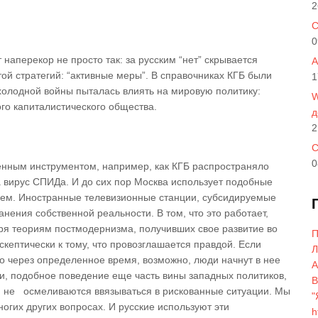
2
C
0
 наперекор не просто так: за русским “нет” скрывается
A
той стратегий: “активные меры”. В справочниках КГБ были
1
холодной войны пыталась влиять на мировую политику:
W
го капиталистического общества.
д
2
С
0
нным инструментом, например, как КГБ распространяло
а вирус СПИДа. И до сих пор Москва использует подобные
лем. Иностранные телевизионные станции, субсидируемые
нения собственной реальности. В том, что это работает,
аря теориям постмодернизма, получивших свое развитие во
П
скептически к тому, что провозглашается правдой. Если
Л
о через определенное время, возможно, люди начнут в нее
A
ти, подобное поведение еще часть вины западных политиков,
В
и не осмеливаются ввязываться в рискованные ситуации. Мы
"
огих других вопросах. И русские используют эти
h