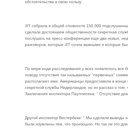
обстоятельства в свою пользу.
JIT собрала в общей сложности 150.000 подслушанны
сделали достоянием общественности секретная служба
послушать на пресс-конференции еще два новых, нед
разговоров, которые JIT сочла важными и которые бы
По мере хода расследования у всех появлялось все 
поводу отсутствия так называемых “первичных” снимков
располагают ими. Американцы предоставили в конце к
секретной службы Нидерландов, но их рассказ о том,
Заключения инспектора Пауллисена: “ Отсутствие дока
Другой инспектор Вестербеке: “ Мы сделали выводы 
были изумлены тем, что произошло. Но так ли это для