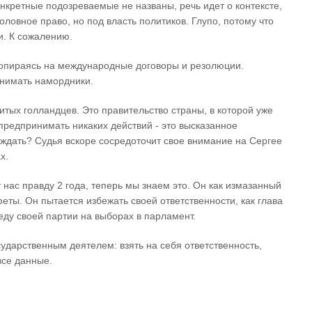
онкретные подозреваемые не названы, речь идет о контексте,
оловное право, но под власть политиков. Глупо, потому что
и. К сожалению.
 опираясь на международные договоры и резолюции.
снимать намордники.
итых голландцев. Это правительство страны, в которой уже
предпринимать никаких действий - это высказанное
 ждать? Судья вскоре сосредоточит свое внимание на Сергее
х.
т нас правду 2 года, теперь мы знаем это. Он как измазанный
еты. Он пытается избежать своей ответственности, как глава
беду своей партии на выборах в парламент.
ударственным деятелем: взять на себя ответственность,
все данные.