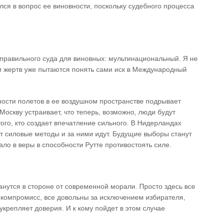
ялся в вопрос ее виновности, поскольку судебного процесса
правильного суда для виновных: мультинациональный. Я не
ики жертв уже пытаются понять сами иск в Международный
ости полетов в ее воздушном пространстве подрывает
Москву устраивает, что теперь, возможно, люди будут
того, кто создает впечатление сильного. В Нидерландах
 силовые методы и за ними идут. Будущие выборы станут
ало в веры в способности Рутте противостоять силе.
нутся в стороне от современной морали. Просто здесь все
й компромисс, все довольны за исключением избирателя,
 укрепляет доверия. И к кому пойдет в этом случае