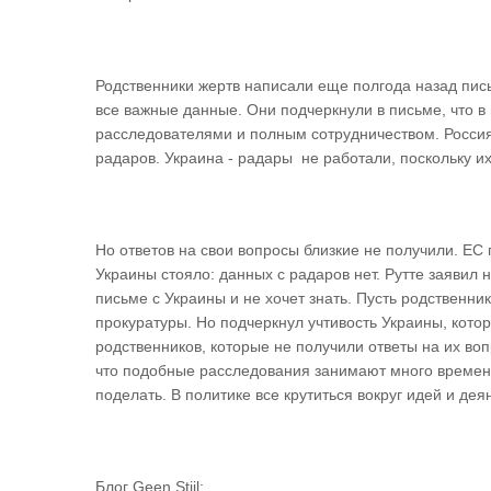
Родственники жертв написали еще полгода назад пись
все важные данные. Они подчеркнули в письме, что в 
расследователями и полным сотрудничеством. Россия
радаров. Украина - радары не работали, поскольку и
Но ответов на свои вопросы близкие не получили. ЕС
Украины стояло: данных с радаров нет. Рутте заявил н
письме с Украины и не хочет знать. Пусть родственни
прокуратуры. Но подчеркнул учтивость Украины, кото
родственников, которые не получили ответы на их во
что подобные расследования занимают много времени
поделать. В политике все крутиться вокруг идей и дея
Блог Geen Stijl: