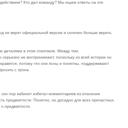
 действием? Кто дал команду? Мы ищем ответы на эти
род не верит официальной версии и склонен больше верить
ю деталями в этом спектакле. Между тем,
го серьезно не воспринимают, поскольку из всей истории он
нравятся, потому что они ясны и понятны, поддерживают
бросить с трона.
о сих пор кабинет избегал комментариев из опасения
ть предвзятости. Понятно, но досадно для всех причастных.
 о предвзятости.