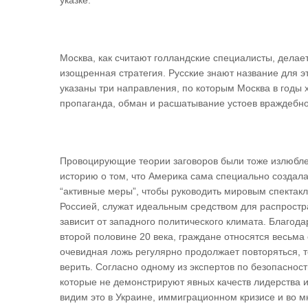
указке.
Москва, как считают голландские специалисты, делает
изощренная стратегия. Русские знают название для э
указаны три направления, по которым Москва в годы 
пропаганда, обман и расшатывание устоев враждебно
Провоцирующие теории заговоров были тоже излюбле
историю о том, что Америка сама специально создал
“активные меры”, чтобы руководить мировым спектак
Россией, служат идеальным средством для распростра
зависит от западного политического климата. Благод
второй половине 20 века, граждане относятся весьма 
очевидная ложь регулярно продолжает повторяться, т
верить. Согласно одному из экспертов по безопаснос
которые не демонстрируют явных качеств лидерства 
видим это в Украине, иммиграционном кризисе и во мн