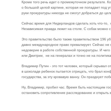
Кроме того речь идет о промежуточном результате. К
о большой целой картине, которая не попадает под уг
руки прокуратуры никогда не смогут добраться до цел
Сейчас время для Нидерландов сделать хоть что-то,
Независимая правда лежит на столе. С собак можно 
Это правительство было также правительством 196 уб
давно международное право превалирует. Сейчас не 
недоверие в работе собственной прокуратуры. И чего
или Дмитрии, не на генералах и точно не на политика
Владимир Путин - это тот человек, который скрывал о
в шоколаде ребенок пытается отрицать, что брал конф
государства, за эту кровавую ванну. Он празднует по
Ну, Владимир, пробил час. Время быть настоящим гос
остановить сопротивление расследованию и открыть 