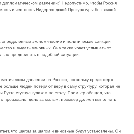
 и дипломатическом давлении:” Недопустимо, чтобы Россия
ость и честность Нидерландской Прокуратуры без всякой
ь определенные экономические и политические санкции
чество и выдать виновных. Она также хочет услышать от
льно предпринять в подобной ситуации.
ломатическом давлении на Россию, поскольку среди жертв
е больше людей потеряют веру в саму структуру, которая не
ы Рутте стукнул кулаком по столу. Премьер обещал, что
это произошло, дело за малым: премьер должен выполнить
тает, что шагом за шагом и виновные будут установлены. Он