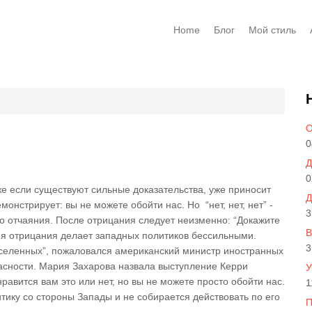
Home
Блог
Мой стиль
О
0
Д
0
е если существуют сильные доказательства, уже приносит
Д
монстрирует: вы не можете обойти нас. Но “нет, нет, нет” -
3
о отчаяния. После отрицания следует неизменно: “Докажите
В
ия отрицания делает западных политиков бессильными.
3
вселенных”, пожаловался американский министр иностранных
асности. Мария Захарова назвала выступление Керри
У
равится вам это или нет, но вы не можете просто обойти нас.
1
тику со стороны Запады и не собирается действовать по его
П