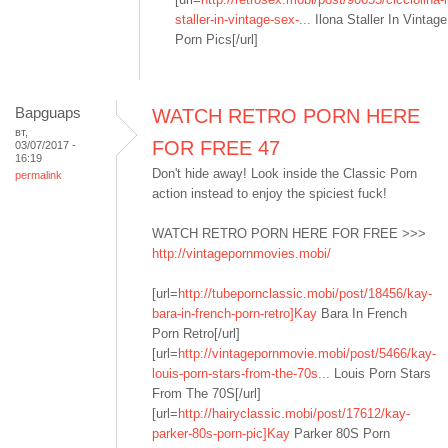
staller-in-vintage-sex-...
Ilona Staller In Vintag
Porn Pics[/url]
Bapguaps
WATCH RETRO PORN HERE
вт,
FOR FREE 47
03/07/2017 -
16:19
Don't hide away! Look inside the Classic Porn
permalink
action instead to enjoy the spiciest fuck!
WATCH RETRO PORN HERE FOR FREE >>>
http://vintagepornmovies.mobi/
[url=
http://tubepornclassic.mobi/post/18456/kay-
bara-in-french-porn-retro]Kay
Bara In French
Porn Retro[/url]
[url=
http://vintagepornmovie.mobi/post/5466/kay-
louis-porn-stars-from-the-70s...
Louis Porn Stars
From The 70S[/url]
[url=
http://hairyclassic.mobi/post/17612/kay-
parker-80s-porn-pic]Kay
Parker 80S Porn