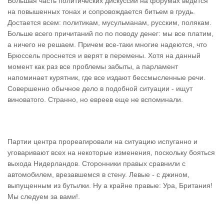
Большая часть политических дискуссий на форумах ведется
на повышенных тонах и сопровождается битьем в грудь.
Достается всем: политикам, мусульманам, русским, полякам.
Больше всего причитаний по по поводу денег: мы все платим,
а ничего не решаем. Причем все-таки многие надеются, что
Брюссель проснется и верят в перемены. Хотя на данный
момент как раз все проблемы забыты, а парламент
напоминает курятник, где все издают бессмысленные речи.
Совершенно обычное дело в подобной ситуации - ищут
виноватого. Странно, но евреев еще не вспоминали.
Партии центра прореагировали на ситуацию испуганно и
уговаривают всех на некоторые изменения, поскольку бояться
выхода Нидерландов. Сторонники правых сравнили с
автомобилем, врезавшемся в стену. Левые - с джином,
выпущенным из бутылки. Ну а крайне правые: Ура, Британия!
Мы следуем за вами!.