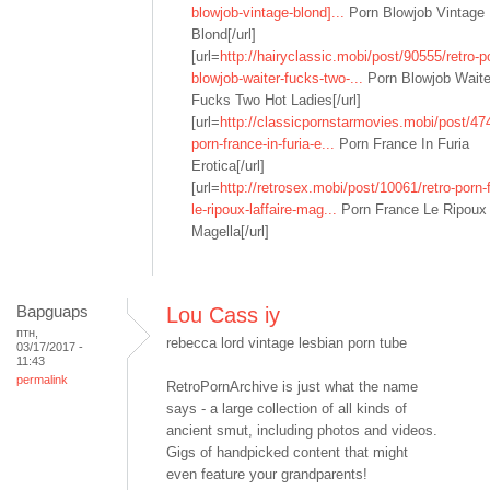
blowjob-vintage-blond]...
Porn Blowjob Vintage
Blond[/url]
[url=
http://hairyclassic.mobi/post/90555/retro-p
blowjob-waiter-fucks-two-...
Porn Blowjob Waite
Fucks Two Hot Ladies[/url]
[url=
http://classicpornstarmovies.mobi/post/474
porn-france-in-furia-e...
Porn France In Furia
Erotica[/url]
[url=
http://retrosex.mobi/post/10061/retro-porn-
le-ripoux-laffaire-mag...
Porn France Le Ripoux 
Magella[/url]
Bapguaps
Lou Cass iy
птн,
rebecca lord vintage lesbian porn tube
03/17/2017 -
11:43
permalink
RetroPornArchive is just what the name
says - a large collection of all kinds of
ancient smut, including photos and videos.
Gigs of handpicked content that might
even feature your grandparents!