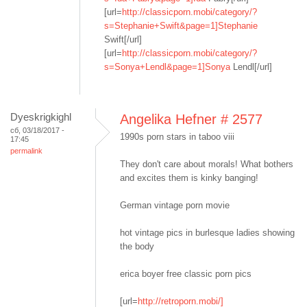
[url=
http://classicporn.mobi/category/?
s=Stephanie+Swift&page=1]Stephanie
Swift[/url]
[url=
http://classicporn.mobi/category/?
s=Sonya+Lendl&page=1]Sonya
Lendl[/url]
Dyeskrigkighl
Angelika Hefner # 2577
сб, 03/18/2017 -
1990s porn stars in taboo viii
17:45
permalink
They don't care about morals! What bothers
and excites them is kinky banging!
German vintage porn movie
hot vintage pics in burlesque ladies showing
the body
erica boyer free classic porn pics
[url=
http://retroporn.mobi/]