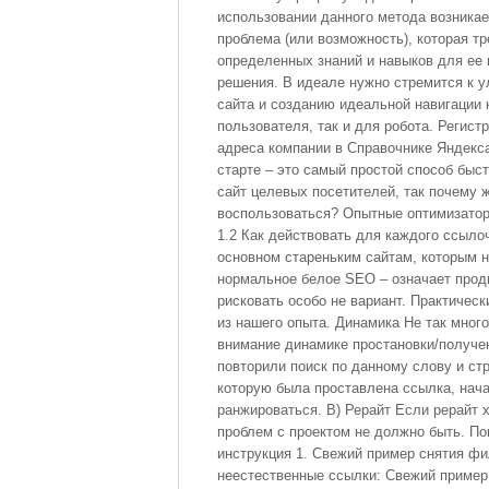
использовании данного метода возникае
проблема (или возможность), которая тр
определенных знаний и навыков для ее 
решения. В идеале нужно стремится к 
сайта и созданию идеальной навигации 
пользователя, так и для робота. Регист
адреса компании в Справочнике Яндекса
старте – это самый простой способ быст
сайт целевых посетителей, так почему 
воспользоваться? Опытные оптимизатор
1.2 Как действовать для каждого ссыло
основном стареньким сайтам, которым 
нормальное белое SEO – означает продв
рисковать особо не вариант. Практичес
из нашего опыта. Динамика Не так мно
внимание динамике простановки/получе
повторили поиск по данному слову и стр
которую была проставлена ссылка, нач
ранжироваться. В) Рерайт Если рерайт 
проблем с проектом не должно быть. П
инструкция 1. Свежий пример снятия фи
неестественные ссылки: Свежий пример