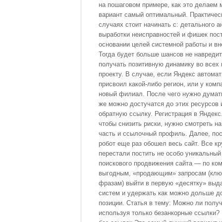
на пошаговом примере, как это делаем 
вариант самый оптимальный. Практичес
случаях стоит начинать с: детального а
выработки неисправностей и фишек пос
основании целей системной работы и в
Тогда будет больше шансов не навредит
получать позитивную динамику во всех 
проекту. В случае, если Яндекс автомат
присвоил какой-либо регион, или у комп
новый филиал. После чего нужно думать
же можно достучатся до этих ресурсов 
обратную ссылку. Регистрация в Яндекс
чтобы снизить риски, нужно смотреть н
часть и ссылочный профиль. Далее, посл
робот еще раз обошел весь сайт. Все 
перестали постить не особо уникальный
поискового продвижения сайта — по ко
выгодным, «продающим» запросам (клю
фразам) выйти в первую «десятку» выд
систем и удержать как можно дольше д
позиции. Статья в тему: Можно ли полу
используя только безанкорные ссылки? 