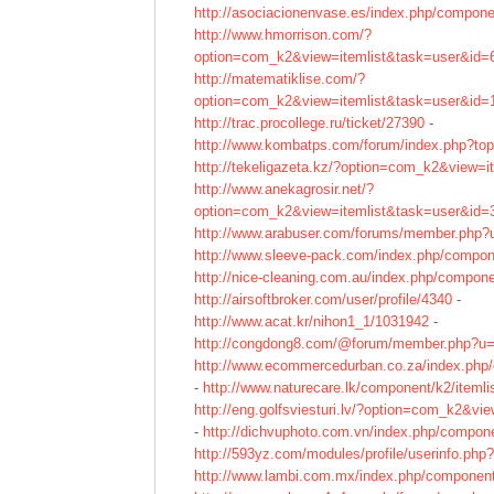
http://asociacionenvase.es/index.php/componen
http://www.hmorrison.com/?
option=com_k2&view=itemlist&task=user&id=
http://matematiklise.com/?
option=com_k2&view=itemlist&task=user&id=
http://trac.procollege.ru/ticket/27390
-
http://www.kombatps.com/forum/index.php?to
http://tekeligazeta.kz/?option=com_k2&view=
http://www.anekagrosir.net/?
option=com_k2&view=itemlist&task=user&id=
http://www.arabuser.com/forums/member.php?
http://www.sleeve-pack.com/index.php/compone
http://nice-cleaning.com.au/index.php/compone
http://airsoftbroker.com/user/profile/4340
-
http://www.acat.kr/nihon1_1/1031942
-
http://congdong8.com/@forum/member.php?u
http://www.ecommercedurban.co.za/index.php/c
-
http://www.naturecare.lk/component/k2/itemli
http://eng.golfsviesturi.lv/?option=com_k2&v
-
http://dichvuphoto.com.vn/index.php/compone
http://593yz.com/modules/profile/userinfo.ph
http://www.lambi.com.mx/index.php/component/