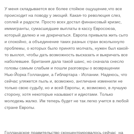
У меня складывается все более стойкое ощущение,что все
происходит на поводу у эмоций. Какая-то революция слез,
соплей и радости. Просто всех достал финансовый кризис,
иммигранты, сумасшедшие выплаты в кассу Евросоюза,
который далеко и не докричаться. Европа привыкла жить сыто
и спокойно, а объединение таких разных стран всколыхнуло
проблемы, о которых было принято молчать, нужен был какой-
то выхлоп, чтобы дать возможность высказать и выкричать все
наболевшее. Британия дала такой шанс, но сначала снесло
головы самым слабым и пошли разговоры о возвращении
Нью-Йорка Голландии, а Гиблартара - Испании. Надеюсь, что
сейчас уляжется пыль и, возможно, англичане изменили не
только свою судьбу, но и всей Европы, и, возможно, в лучшую
сторону, хотя некоторые называют и идиотами. Только
молодежь жалко. Им теперь будет не так легко учится в любой
стране Европы.
Голландское правительство сконцентрировалось сейчас на