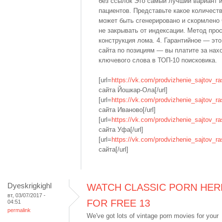
без ссылок Это самый лучший вариант и
пациентов. Представьте какое количест
может быть сгенерировано и скормлено 
не закрывать от индексации. Метод прос
конструкция лома. 4. Гарантийное — эт
сайта по позициям — вы платите за нах
ключевого слова в ТОП-10 поисковика.
[url=
https://vk.com/prodvizhenie_sajtov_ra
сайта Йошкар-Ола[/url]
[url=
https://vk.com/prodvizhenie_sajtov_ra
сайта Иваново[/url]
[url=
https://vk.com/prodvizhenie_sajtov_ra
сайта Уфа[/url]
[url=
https://vk.com/prodvizhenie_sajtov_ra
сайта[/url]
Dyeskrigkighl
WATCH CLASSIC PORN HER
вт, 03/07/2017 -
FOR FREE 13
04:51
permalink
We've got lots of vintage porn movies for your