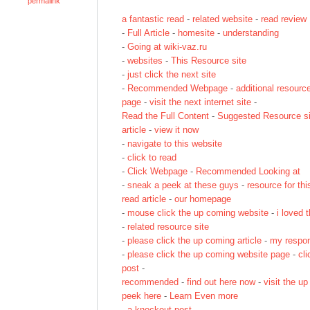
permalink
a fantastic read
-
related website
-
read review
-
Full Article
-
homesite
-
understanding
-
Going at wiki-vaz.ru
-
websites
-
This Resource site
-
just click the next site
-
Recommended Webpage
-
additional resourc
page
-
visit the next internet site
-
Read the Full Content
-
Suggested Resource si
article
-
view it now
-
navigate to this website
-
click to read
-
Click Webpage
-
Recommended Looking at
-
sneak a peek at these guys
-
resource for this
read article
-
our homepage
-
mouse click the up coming website
-
i loved t
-
related resource site
-
please click the up coming article
-
my respo
-
please click the up coming website page
-
cli
post
-
recommended
-
find out here now
-
visit the up
peek here
-
Learn Even more
-
a knockout post