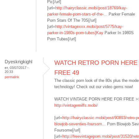
Pic[/url]
[url=
http://hairyclassic.mobi/post/18769/kay-
parker-female-porn-stars-of-the-...
Parker Female
Porn Stars Of The 70S[/url]
[url=
http://vintagexxx.mobi/post/5775/kay-
parker-in-1980s-porn-tubes]Kay
Parker In 1980S
Porn Tubes[/url]
Dyeskrigkighl
WATCH RETRO PORN HERE
вт, 03/07/2017 -
FREE 49
20:33
permalink
The classic porn look of the 80s plus the mod
technology! Check out our video gems now!
WATCH VINTAGE PORN HERE FOR FREE >
http://vintagemilfs.mobi/
[url=
http://hairyclassic.mobi/post/90893/retro-p
blowjob-seventies-foursom...
Porn Blowjob Sev
Foursome[/url]
[url=
http://freevintageporn.mobi/post/31520/retr