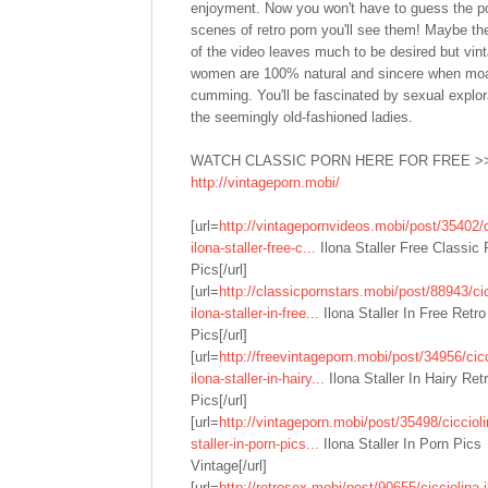
enjoyment. Now you won't have to guess the p
scenes of retro porn you'll see them! Maybe the
of the video leaves much to be desired but vin
women are 100% natural and sincere when mo
cumming. You'll be fascinated by sexual explor
the seemingly old-fashioned ladies.
WATCH CLASSIC PORN HERE FOR FREE >
http://vintageporn.mobi/
[url=
http://vintagepornvideos.mobi/post/35402/c
ilona-staller-free-c...
Ilona Staller Free Classic 
Pics[/url]
[url=
http://classicpornstars.mobi/post/88943/cic
ilona-staller-in-free...
Ilona Staller In Free Retr
Pics[/url]
[url=
http://freevintageporn.mobi/post/34956/cicc
ilona-staller-in-hairy...
Ilona Staller In Hairy Ret
Pics[/url]
[url=
http://vintageporn.mobi/post/35498/ciccioli
staller-in-porn-pics...
Ilona Staller In Porn Pics
Vintage[/url]
[url=
http://retrosex.mobi/post/90655/cicciolina-i