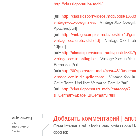
http://classicporntube.mobi/
[url=
http://classicspornvideos.mobi/post/1860
vintage-xxx-cowgirls-vs...
Vintage Xxx Cowgirl
Apaches[/url]
[url=
http://vintagepornpics.mobi/post/5743/ge
vintage-xxx-erotic-club-13]...
Vintage Xxx Eroti
13[/url]
[url=
http://classicpornvideos.mobi/post/15337
vintage-xxx-in-abflug-be...
Vintage Xxx In Abfl
Bermudas[/url]
[url=
http://80spornstars.mobi/post/4619/germa
vintage-xxx-in-die-geile-tante...
Vintage Xxx In
Geile Tante Und Ihre Versaute Familie[/url]
[url=
http://classicpornstars.mobi/category/?
s=Germany&page=1]Germany[/url]
adelaideig
Добавить комментарий | anut
сб,
Great internet site! It looks very professional! 
06/03/2017 -
14:47
good job!