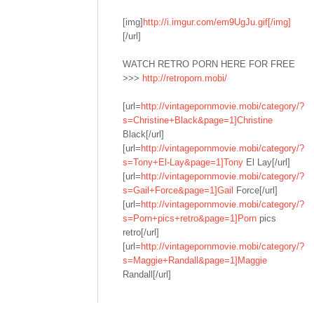
[img]
http://i.imgur.com/em9UgJu.gif[/img]
[/url]
WATCH RETRO PORN HERE FOR FREE
>>>
http://retroporn.mobi/
[url=
http://vintagepornmovie.mobi/category/?
s=Christine+Black&page=1]Christine
Black[/url]
[url=
http://vintagepornmovie.mobi/category/?
s=Tony+El-Lay&page=1]Tony
El Lay[/url]
[url=
http://vintagepornmovie.mobi/category/?
s=Gail+Force&page=1]Gail
Force[/url]
[url=
http://vintagepornmovie.mobi/category/?
s=Porn+pics+retro&page=1]Porn
pics
retro[/url]
[url=
http://vintagepornmovie.mobi/category/?
s=Maggie+Randall&page=1]Maggie
Randall[/url]