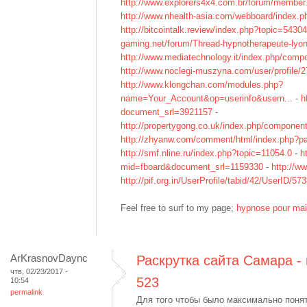
http://www.explorers4x4.com.br/forum/member
http://www.nhealth-asia.com/webboard/index.p
http://bitcointalk.review/index.php?topic=5430
gaming.net/forum/Thread-hypnotherapeute-lyo
http://www.mediatechnology.it/index.php/compo
http://www.noclegi-muszyna.com/user/profile/
http://www.klongchan.com/modules.php?
name=Your_Account&op=userinfo&usern...
-
h
document_srl=3921157
-
http://propertygong.co.uk/index.php/component
http://zhyanw.com/comment/html/index.php?
http://smf.nline.ru/index.php?topic=11054.0
-
h
mid=fboard&document_srl=1159330
-
http://ww
http://pif.org.in/UserProfile/tabid/42/UserID/5
Feel free to surf to my page;
hypnose pour maig
ArKrasnovDaync
Раскрутка сайта Самара -
чтв, 02/23/2017 -
523
10:54
permalink
Для того чтобы было максимально поня