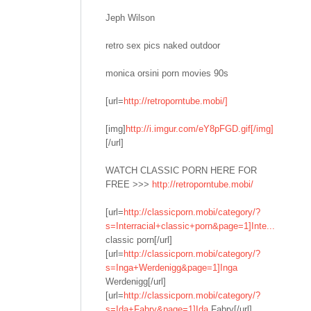
Jeph Wilson
retro sex pics naked outdoor
monica orsini porn movies 90s
[url=
http://retroporntube.mobi/]
[img]
http://i.imgur.com/eY8pFGD.gif[/img]
[/url]
WATCH CLASSIC PORN HERE FOR
FREE >>>
http://retroporntube.mobi/
[url=
http://classicporn.mobi/category/?
s=Interracial+classic+porn&page=1]Inte...
classic porn[/url]
[url=
http://classicporn.mobi/category/?
s=Inga+Werdenigg&page=1]Inga
Werdenigg[/url]
[url=
http://classicporn.mobi/category/?
s=Ida+Fabry&page=1]Ida
Fabry[/url]