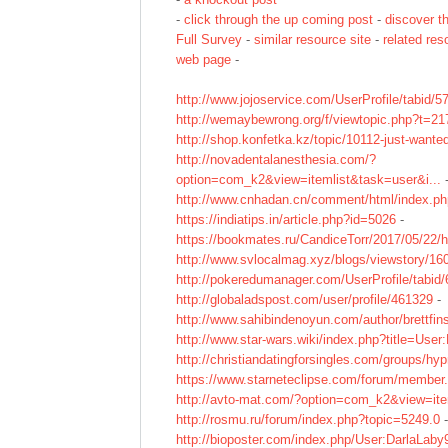
-
click through the up coming post
-
discover th
Full Survey
-
similar resource site
-
related res
web page
-
http://www.jojoservice.com/UserProfile/tabid/5
http://wemaybewrong.org/f/viewtopic.php?t=21
http://shop.konfetka.kz/topic/10112-just-wante
http://novadentalanesthesia.com/?
option=com_k2&view=itemlist&task=user&i...
http://www.cnhadan.cn/comment/html/index.
https://indiatips.in/article.php?id=5026
-
https://bookmates.ru/CandiceTorr/2017/05/22/h
http://www.svlocalmag.xyz/blogs/viewstory/16
http://pokeredumanager.com/UserProfile/tabid/
http://globaladspost.com/user/profile/461329
-
http://www.sahibindenoyun.com/author/brettfin
http://www.star-wars.wiki/index.php?title=Use
http://christiandatingforsingles.com/groups/hyp
https://www.starneteclipse.com/forum/member
http://avto-mat.com/?option=com_k2&view=it
http://rosmu.ru/forum/index.php?topic=5249.0
-
http://bioposter.com/index.php/User:DarlaLaby