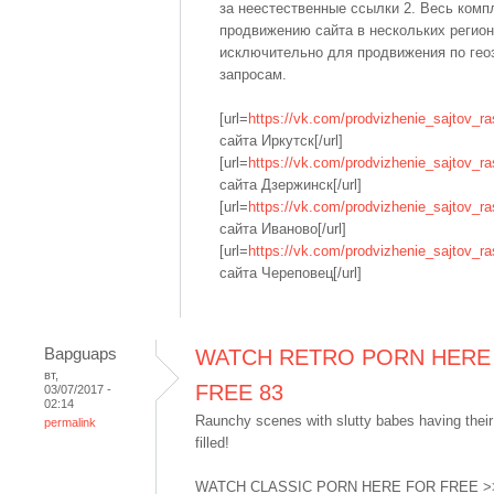
за неестественные ссылки 2. Весь комп
продвижению сайта в нескольких регио
исключительно для продвижения по ге
запросам.
[url=
https://vk.com/prodvizhenie_sajtov_ra
сайта Иркутск[/url]
[url=
https://vk.com/prodvizhenie_sajtov_ra
сайта Дзержинск[/url]
[url=
https://vk.com/prodvizhenie_sajtov_ra
сайта Иваново[/url]
[url=
https://vk.com/prodvizhenie_sajtov_ra
сайта Череповец[/url]
Bapguaps
WATCH RETRO PORN HERE
вт,
FREE 83
03/07/2017 -
02:14
Raunchy scenes with slutty babes having thei
permalink
filled!
WATCH CLASSIC PORN HERE FOR FREE >