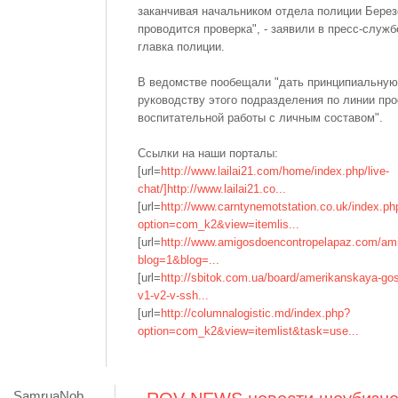
заканчивая начальником отдела полиции Берез
проводится проверка", - заявили в пресс-служб
главка полиции.
В ведомстве пообещали "дать принципиальную
руководству этого подразделения по линии пр
воспитательной работы с личным составом".
Ссылки на наши порталы:
[url=
http://www.lailai21.com/home/index.php/live-
chat/]http://www.lailai21.co...
[url=
http://www.carntynemotstation.co.uk/index.ph
option=com_k2&view=itemlis...
[url=
http://www.amigosdoencontropelapaz.com/ami
blog=1&blog=...
[url=
http://sbitok.com.ua/board/amerikanskaya-gos
v1-v2-v-ssh...
[url=
http://columnalogistic.md/index.php?
option=com_k2&view=itemlist&task=use...
SamruaNob