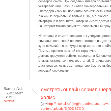
серверов сайта. При создании плеера применя
устаревающий Flash, а более универсальный 
благодаря чему вы получили возможность смо
любимые сериалы не только с ПК, а с любого
смартфона и планшета, который имеет доступ к
на котором можно запускать современный брау
На странице самого сериала вы увидите кратко
описание вселенной сериала, которое введет в
курс событий, но не будет вскрывать все спойл
Помимо прочего на этой же страничке
демонстрируется рейтинг сериала на Кинопоиск
отзывы остальных пользователей. Эта информ
даст возможность вам предельно быстро выбр
хороший сериальчик.
SamruaNob
смотреть онлайн сериал шер
чтв, 08/24/2017
холмс
- 14:04
permalink
[url=
http://inserial.ru/][img]http://timefacts.ru/wp-
content/uploads/%D0%B7%D...