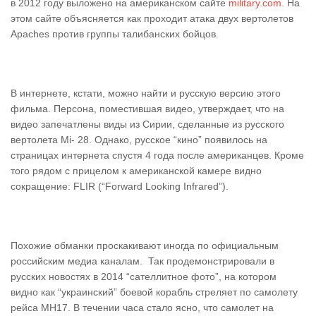
в 2012 году выложено на американском сайте
military.com
. На
этом сайте объясняется как проходит атака двух вертолетов
Аpaches против группы талибанских бойцов.
В интернете, кстати, можно найти и русскую версию этого
фильма. Персона, поместившая видео, утверждает, что на
видео запечатлены виды из Сирии, сделанные из русского
вертолета Mi- 28. Однако, русское “кино” появилось на
страницах интернета спустя 4 года после американцев. Кроме
того рядом с прицелом к американской камере видно
сокращение: FLIR (“Forward Looking Infrared”).
Похожие обманки проскакивают иногда по официальным
российским медиа каналам. Так продемонстрировали в
русских новостях в 2014 “сателлитное фото”, на котором
видно как “украинский” боевой корабль стреляет по самолету
рейса MH17. В течении часа стало ясно, что самолет на