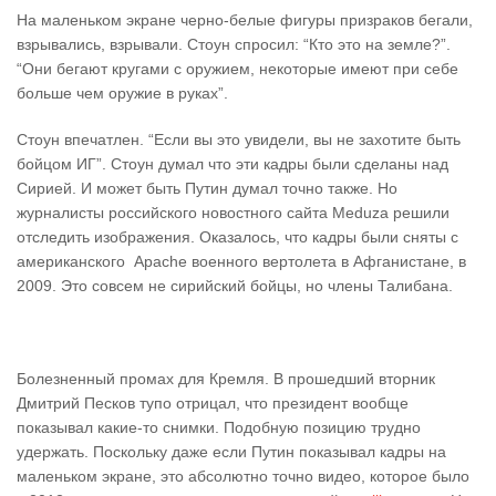
На маленьком экране черно-белые фигуры призраков бегали,
взрывались, взрывали. Стоун спросил: “Кто это на земле?”.
“Они бегают кругами с оружием, некоторые имеют при себе
больше чем оружие в руках”.
Стоун впечатлен. “Если вы это увидели, вы не захотите быть
бойцом ИГ”. Стоун думал что эти кадры были сделаны над
Сирией. И может быть Путин думал точно также. Но
журналисты российского новостного сайта Meduza решили
отследить изображения. Оказалось, что кадры были сняты с
американского Аpache военного вертолета в Афганистане, в
2009. Это совсем не сирийский бойцы, но члены Талибана.
Болезненный промах для Кремля. В прошедший вторник
Дмитрий Песков тупо отрицал, что президент вообще
показывал какие-то снимки. Подобную позицию трудно
удержать. Поскольку даже если Путин показывал кадры на
маленьком экране, это абсолютно точно видео, которое было