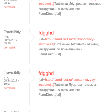
08:17
instrukcija]
Таблетки Ибупрофен - отзывы,
permalink
инструкция по применению -
FarmDirect[/url]
TravisBitly
fdgghd
чтв,
[url=
http://farmdirect.ru/tetravit-otzyvy-
08/24/2017 -
09:10
instrukcija]
Витамины Тетравит - отзывы,
permalink
инструкция по применению -
FarmDirect[/url]
TravisBitly
fdgghd
чтв,
[url=
http://farmdirect.ru/lucetam-otzyvy-
08/24/2017 -
10:07
instrukcija]
Таблетки Луцетам - отзывы,
permalink
инструкция по применению -
FarmDirect[/url]