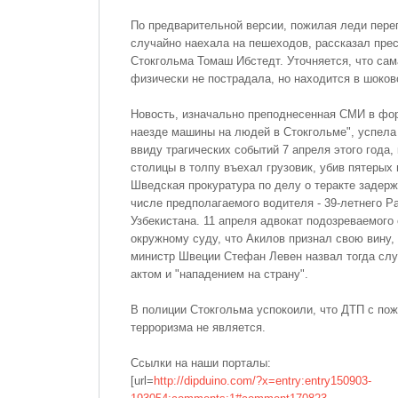
По предварительной версии, пожилая леди переп
случайно наехала на пешеходов, рассказал пре
Стокгольма Томаш Ибстедт. Уточняется, что са
физически не пострадала, но находится в шоков
Новость, изначально преподнесенная СМИ в фор
наезде машины на людей в Стокгольме", успела
ввиду трагических событий 7 апреля этого года,
столицы в толпу въехал грузовик, убив пятерых 
Шведская прокуратура по делу о теракте задерж
числе предполагаемого водителя - 39-летнего Р
Узбекистана. 11 апреля адвокат подозреваемог
окружному суду, что Акилов признал свою вину
министр Швеции Стефан Левен назвал тогда сл
актом и "нападением на страну".
В полиции Стокгольма успокоили, что ДТП с по
терроризма не является.
Ссылки на наши порталы:
[url=
http://dipduino.com/?x=entry:entry150903-