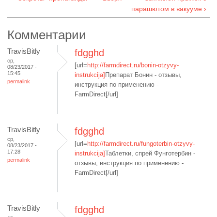
парашютом в вакууме ›
Комментарии
TravisBitly
fdgghd
ср,
[url=
http://farmdirect.ru/bonin-otzyvy-
08/23/2017 -
15:45
instrukcija]
Препарат Бонин - отзывы,
permalink
инструкция по применению -
FarmDirect[/url]
TravisBitly
fdgghd
ср,
[url=
http://farmdirect.ru/fungoterbin-otzyvy-
08/23/2017 -
17:28
instrukcija]
Таблетки, спрей Фунготербин -
permalink
отзывы, инструкция по применению -
FarmDirect[/url]
TravisBitly
fdgghd