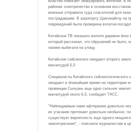
властей помогает эвакуировать жителей. В п
районах электричество в основном восстанов
военные отправили туда спасателей для ока
пострадавшим. В аэропорту Цзючжайгоу на п
повреждений была проверена взлетно-посадо
Китайское ТВ показало жителя деревни близ 
который рассказал, что обрушений не было, 
панике выбегали на улицу.
Китайские сейсмологи ожидают второго земл
магнитудой 6,0
Специалисты Китайского сейсмологического 
ожидают в ближайшее время на территории ю
провинции Сычуань еще одно сильное земле
магнитудой около 6,0, сообщает ТАСС.
"Наблюдаемые нами афтершоки довольно нез
их угасание протекает довольно необычно, п
существует вероятность еще одного мощного
землетрясения", - пояснили журналистам в це