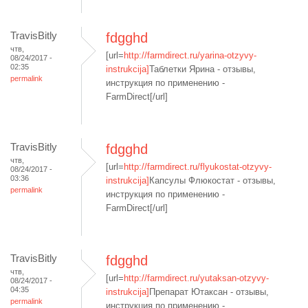
TravisBitly
fdgghd
чтв,
[url=
http://farmdirect.ru/yarina-otzyvy-
08/24/2017 -
02:35
instrukcija]
Таблетки Ярина - отзывы,
permalink
инструкция по применению -
FarmDirect[/url]
TravisBitly
fdgghd
чтв,
[url=
http://farmdirect.ru/flyukostat-otzyvy-
08/24/2017 -
03:36
instrukcija]
Капсулы Флюкостат - отзывы,
permalink
инструкция по применению -
FarmDirect[/url]
TravisBitly
fdgghd
чтв,
[url=
http://farmdirect.ru/yutaksan-otzyvy-
08/24/2017 -
04:35
instrukcija]
Препарат Ютаксан - отзывы,
permalink
инструкция по применению -