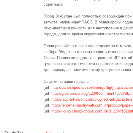
советники.
Город Эс-Сухне был полностью освобожден при
августа, напоминает ТАСС. В Минобороны подчер
открывает возможность для наступления и дебло
города, долгое время окруженного экстремистам
Глава российского военного ведомства отмечал,
эз-Зора "будет во многом говорить о завершении
Сирии. По оценке ведомства, разгром ИГ* в этой
группировки стратегическим поражением и созд
для перехода к политическому урегулированию.
Ссылки на наши порталы:
[url=
http://daneshpoo.ir/user/SeergeNig/]http://dane
[url=
http://giperon.ua/blog/123/#comment7383]http:
[url=
http://lady-art-salon.com/blog/ledi-art/davayt
[url=
http://ferramentasdrywall.com.br/produto/papel-
[url=
http://l-blog.chooz-chooz.com/?eid=1344101]htt
TravisBitly