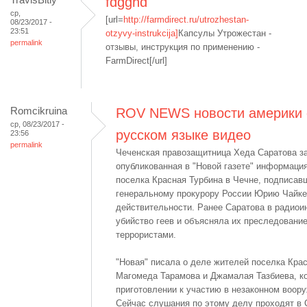
fdgghd
ср,
[url=
http://farmdirect.ru/utrozhestan-
08/23/2017 -
23:51
otzyvy-instrukcija]
Капсулы Утрожестан -
permalink
отзывы, инструкция по применению -
FarmDirect[/url]
Romcikruina
ROV NEWS новости америки 
ср, 08/23/2017 -
русском языке видео
23:56
permalink
Чеченская правозащитница Хеда Саратова за
опубликованная в "Новой газете" информаци
поселка Красная Турбина в Чечне, подписав
генеральному прокурору России Юрию Чайке,
действительности. Ранее Саратова в радио
убийство геев и объясняла их преследование
террористами.
"Новая" писала о деле жителей поселка Крас
Магомеда Тарамова и Джамалая Тазбиева, к
приготовлении к участию в незаконном воо
Сейчас слушания по этому делу проходят в