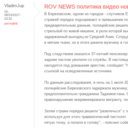
VladimJup
ROV NEWS политика видео но
ср,
В Березовском, одном из городов - спутников Е
08/23/2017 -
23:32
стражей порядка подозревают в превышении п
permalink
предварительным данным, полицейские решили
стрельбой по живой мишени, в роли которой в
задержанный выходец из Средней Азии. Сотру
в мягкие ткани, но в итоге ранили мужчину в го
Под следствием оказался 37-летний пенсионер
задним числом уволили со службы. В настоящ
находится под домашним арестом, сообщает "
ссылкой на осведомленные источники.
По данным расследования, в ночь на 1 июля 20
полицейские Березовского задержали мужчину,
предположительно гражданина Таджикистана. О
правонарушение инкриминировали мигранту, пок
Затем стражи порядка решили "развлечься" с 
используя для этого травматический пистолет. 
пятую точку, а попали в голову", - пояснил соб