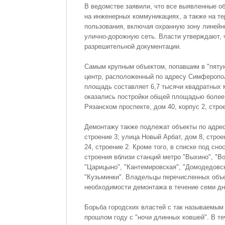
В ведомстве заявили, что все выявленные о
на инженерных коммуникациях, а также на т
пользования, включая охранную зону линейн
улично-дорожную сеть. Власти утверждают, ч
разрешительной документации.
Самым крупным объектом, попавшим в "пятую
центр, расположенный по адресу Симферопол
площадь составляет 6,7 тысячи квадратных м
оказались постройки общей площадью более
Рязанском проспекте, дом 40, корпус 2, строе
Демонтажу также подлежат объекты по адре
строение 3; улица Новый Арбат, дом 8, строе
24, строение 2. Кроме того, в списке под сно
строения вблизи станций метро "Выхино", "Во
"Царицыно", "Кантемировская", "Домодедовск
"Кузьминки". Владельцы перечисленных объ
необходимости демонтажа в течение семи дн
Борьба городских властей с так называемым
прошлом году с "ночи длинных ковшей". В те