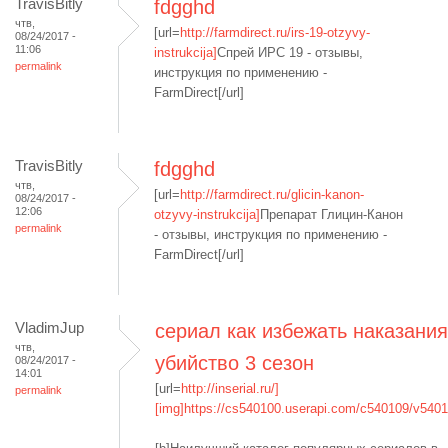
TravisBitly
fdgghd
чтв,
[url=
http://farmdirect.ru/irs-19-otzyvy-
08/24/2017 -
11:06
instrukcija]
Спрей ИРС 19 - отзывы,
permalink
инструкция по применению -
FarmDirect[/url]
TravisBitly
fdgghd
чтв,
[url=
http://farmdirect.ru/glicin-kanon-
08/24/2017 -
12:06
otzyvy-instrukcija]
Препарат Глицин-Канон
permalink
- отзывы, инструкция по применению -
FarmDirect[/url]
VladimJup
сериал как избежать наказания
чтв,
убийство 3 сезон
08/24/2017 -
14:01
[url=
http://inserial.ru/]
permalink
[img]https://cs540100.userapi.com/c540109/v5401