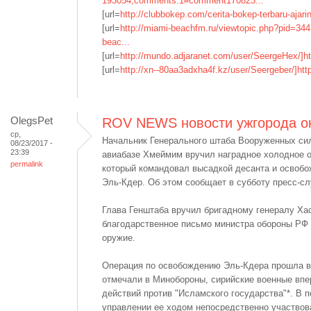
193054;comments:1#comment170823...
[url=
http://clubbokep.com/cerita-bokep-terbaru-ajar
[url=
http://miami-beachfm.ru/viewtopic.php?pid=344
beac...
[url=
http://mundo.adjaranet.com/user/SeergeHex/]ht
[url=
http://xn--80aa3adxha4f.kz/user/Seergeber/]htt
OlegsPet
ROV NEWS новости ужгорода ок
ср,
Начальник Генерального штаба Вооруженных си
08/23/2017 -
23:39
авиабазе Хмеймим вручил наградное холодное о
permalink
который командовал высадкой десанта и освобо
Эль-Кдер. Об этом сообщает в субботу пресс-с
Глава Генштаба вручил бригадному генералу Ха
благодарственное письмо министра обороны РФ 
оружие.
Операция по освобождению Эль-Кдера прошла в н
отмечали в Минобороны, сирийские военные впе
действий против "Исламского государства"*. В п
управлении ее ходом непосредственно участвов