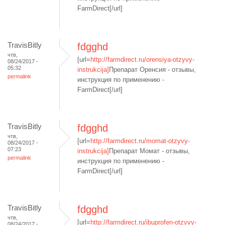
FarmDirect[/url]
TravisBitly
fdgghd
чтв,
[url=
http://farmdirect.ru/orensiya-otzyvy-
08/24/2017 -
05:32
instrukcija]
Препарат Оренсия - отзывы,
permalink
инструкция по применению -
FarmDirect[/url]
TravisBitly
fdgghd
чтв,
[url=
http://farmdirect.ru/momat-otzyvy-
08/24/2017 -
07:23
instrukcija]
Препарат Момат - отзывы,
permalink
инструкция по применению -
FarmDirect[/url]
TravisBitly
fdgghd
чтв,
[url=
http://farmdirect.ru/ibuprofen-otzyvy-
08/24/2017 -