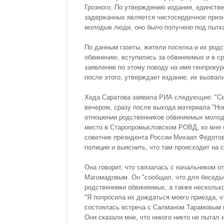
Грозного. По утверждению издания, единств
задержанных является чистосердечное призна
молодые люди, оно было получено под пытк
По данным газеты, жители поселка и их родс
обвинению, вступились за обвиняемых и в с
заявление по этому поводу на имя генпроку
после этого, утверждает издание, их вызвал
Хеда Саратова заявила РИА следующее: "Се
вечером, сразу после выхода материала "Нов
отношении родственников обвиняемых моло
место в Старопромысловском РОВД, ко мне 
советник президента России Михаил Федотов
полиции и выяснить, что там происходит на 
Она говорит, что связалась с начальником 
Магомадовым. Он "сообщил, что для бесед
родственники обвиняемых, а также нескольк
"Я попросила их дождаться моего приезда, ч
состоялась встреча с Салманом Тарамовым 
Они сказали мне, что никого никто не пытал