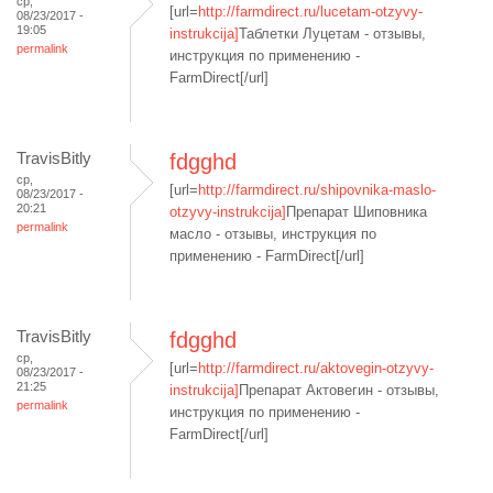
ср,
[url=
http://farmdirect.ru/lucetam-otzyvy-
08/23/2017 -
19:05
instrukcija]
Таблетки Луцетам - отзывы,
permalink
инструкция по применению -
FarmDirect[/url]
TravisBitly
fdgghd
ср,
[url=
http://farmdirect.ru/shipovnika-maslo-
08/23/2017 -
20:21
otzyvy-instrukcija]
Препарат Шиповника
permalink
масло - отзывы, инструкция по
применению - FarmDirect[/url]
TravisBitly
fdgghd
ср,
[url=
http://farmdirect.ru/aktovegin-otzyvy-
08/23/2017 -
21:25
instrukcija]
Препарат Актовегин - отзывы,
permalink
инструкция по применению -
FarmDirect[/url]