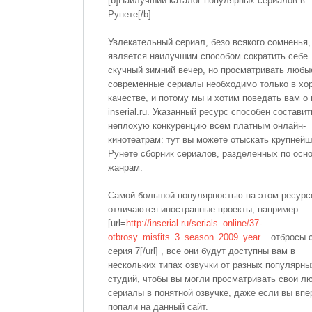
[b]Наилучший каталог популярных сериалов в
Рунете[/b]
Увлекательный сериал, безо всякого сомненья,
является наилучшим способом сократить себе
скучный зимний вечер, но просматривать любы
современные сериалы необходимо только в х
качестве, и потому мы и хотим поведать вам о
inserial.ru. Указанный ресурс способен составит
неплохую конкуренцию всем платным онлайн-
кинотеатрам: тут вы можете отыскать крупнейш
Рунете сборник сериалов, разделенных по осн
жанрам.
Самой большой популярностью на этом ресурс
отличаются иностранные проекты, например
[url=
http://inserial.ru/serials_online/37-
otbrosy_misfits_3_season_2009_year....
отбросы 
серия 7[/url] , все они будут доступны вам в
нескольких типах озвучки от разных популярны
студий, чтобы вы могли просматривать свои 
сериалы в понятной озвучке, даже если вы вп
попали на данный сайт.