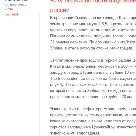
ROV NEWS новости шоубизне
ср, 08/23/2017 -
россии
23:34
permalink
В провинции Сычуань на юго-западе Китая п
землетрясение магнитудой 6,5, в результате 
частично обрушился отель с двумя тысячами
Погибли семь человек, получили травмы более
21 ранены серьезно. По сообщению китайског
Xinhua, в отеле рухнула стойка регистрации.
Землетрясение произошло в горном районе Ц
Китая в малонаселенной местности в 200 км к
западу от города Гуангюань на глубине 10 км
The Independent со ссылкой на британскую г
службу. По данным китайского Центра землет
который ссылается Xinhua, магнитуда состави
произошло землетрясение на глубине 20 км.
Эпицентр был в префектуре Нгава, населенно
преимуществу этническими тибетцами, многие
кочевые скотоводы, а также недалеко от попу
туристов заповедника Цзючжайгоу, известног
живописными водопадами.