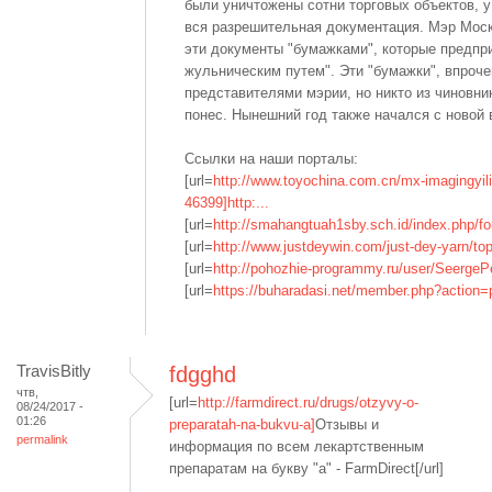
были уничтожены сотни торговых объектов, 
вся разрешительная документация. Мэр Моск
эти документы "бумажками", которые предпр
жульническим путем". Эти "бумажки", впроч
представителями мэрии, но никто из чиновник
понес. Нынешний год также начался с новой 
Ссылки на наши порталы:
[url=
http://www.toyochina.com.cn/mx-imagingyi
46399]http:...
[url=
http://smahangtuah1sby.sch.id/index.php/f
[url=
http://www.justdeywin.com/just-dey-yarn/topic
[url=
http://pohozhie-programmy.ru/user/SeergePe
[url=
https://buharadasi.net/member.php?action=p
TravisBitly
fdgghd
чтв,
[url=
http://farmdirect.ru/drugs/otzyvy-o-
08/24/2017 -
01:26
preparatah-na-bukvu-a]
Отзывы и
permalink
информация по всем лекартственным
препаратам на букву "а" - FarmDirect[/url]