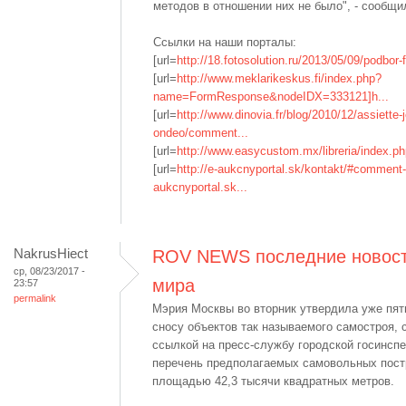
методов в отношении них не было", - сообщ
Ссылки на наши порталы:
[url=
http://18.fotosolution.ru/2013/05/09/podbor-
[url=
http://www.meklarikeskus.fi/index.php?
name=FormResponse&nodeIDX=333121]h...
[url=
http://www.dinovia.fr/blog/2010/12/assiette-
ondeo/comment...
[url=
http://www.easycustom.mx/libreria/index.php
[url=
http://e-aukcnyportal.sk/kontakt/#comment-
aukcnyportal.sk...
NakrusHiect
ROV NEWS последние новост
ср, 08/23/2017 -
мира
23:57
permalink
Мэрия Москвы во вторник утвердила уже пят
сносу объектов так называемого самостроя, 
ссылкой на пресс-службу городской госинсп
перечень предполагаемых самовольных пост
площадью 42,3 тысячи квадратных метров.