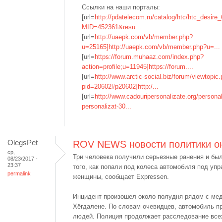
Ссылки на наши порталы:
[url=
http://pdatelecom.ru/catalog/htc/htc_desire
MID=452361&resu...
[url=
http://uaepk.com/vb/member.php?
u=25165]http://uaepk.com/vb/member.php?u=...
[url=
https://forum.muhaaz.com/index.php?
action=profile;u=11945]https://forum....
[url=
http://www.arctic-social.biz/forum/viewtopic
pid=20602#p20602]http:/...
[url=
http://www.cadouripersonalizate.org/personali
personalizat-30...
OlegsPet
ROV NEWS новости политики о
ср,
Три человека получили серьезные ранения и бы
08/23/2017 -
23:37
того, как попали под колеса автомобиля под уп
permalink
женщины, сообщает Expressen.
Инцидент произошел около полудня рядом с ме
Хёгдалене. По словам очевидцев, автомобиль пр
людей. Полиция продолжает расследование всех