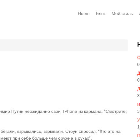
Home
Блог
Мой стиль
О
0
Д
0
Д
3
В
имир Путин неожиданно свой IPhone из кармана. “Смотрите,
3
У
1
егали, взрывались, взрывали. Стоун спросил: “Кто это на
П
имеют при себе больше чем оружие в руках”.