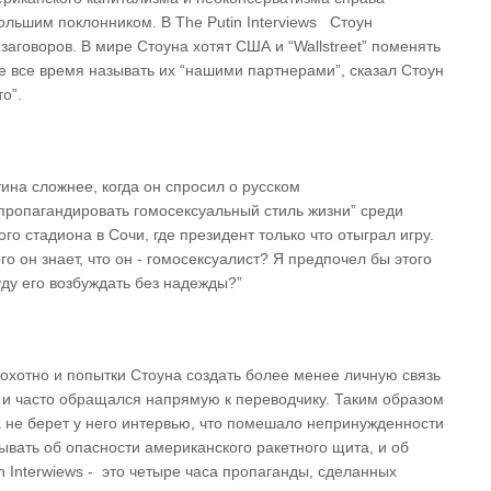
большим поклонником. В The Putin Interviews Стоун
заговоров. В мире Стоуна хотят США и “Wallstreet” поменять
те все время называть их “нашими партнерами”, сказал Стоун
о”.
на сложнее, когда он спросил о русском
пропагандировать гомосексуальный стиль жизни” среди
го стадиона в Сочи, где президент только что отыграл игру.
о он знает, что он - гомосексуалист? Я предпочел бы этого
уду его возбуждать без надежды?”
хотно и попытки Стоуна создать более менее личную связь
е и часто обращался напрямую к переводчику. Таким образом
 а не берет у него интервью, что помешало непринужденности
ывать об опасности американского ракетного щита, и об
 Interwiews - это четыре часа пропаганды, сделанных