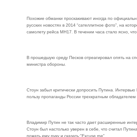
Похожие обманки проскакивают иногда по официальн
русских новостях в 2014 “сателлитное фото”, на котор
самолету рейса MH17. В течении часа стало ясно, чт
В прошедшую среду Песков отреагировал опять на спо
министра обороны.
Стоун забыл критически допросить Путина. Интервью 
пользу пропаганды России трехкратным обладателем
Владимир Путин не так часто дает расширенные инте
Стоун был настолько уверен в себе, что считал Пут
пожать ему руку и сказать:”Excuse me”.