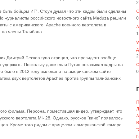
2
те быть бойцом ИГ”. Стоун думал что эти кадры были сделаны
C
 Но журналисты российского новостного сайта Meduza решили
0
няты с американского Аpache военного вертолета в
A
, но члены Талибана.
1
W
д
2
к Дмитрий Песков тупо отрицал, что президент вообще
 удержать. Поскольку даже если Путин показывал кадры на
С
ое было в 2012 году выложено на американском сайте
0
 атака двух вертолетов Аpaches против группы талибанских
П
Л
того фильма. Персона, поместившая видео, утверждает, что
A
сского вертолета Mi- 28. Однако, русское “кино” появилось
В
нцев. Кроме того рядом с прицелом к американской камере
"
h