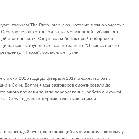
кументальном The Putin Interviews, которые можно увидеть в
 Geographic, он хотел показать американской публике, что
 действительности. Стоун вел себя как ярый поборник и
щищаться - Стоун делал все это за него. “Я боюсь нового
резиденту. “Я тоже”, согласился Путин.
 с июля 2015 года до февраля 2017 множество раз с
ции в Сочи. Долгие часы разговоров смонтировали до
отя много времени заняло переодевание, работа с музыкой
сы - Стоун сделал интервью захватывающим и
ва и на каждый пункт, защищающий американскую систему у
ериканского капитализма и неоконсерватизма справа