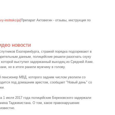
vy-instrukcija]
Препарат Актовегин - отзывы, инструкция по
део новости
 спутников Екатеринбурга, стражей порядка подозревают в
рительным данным, полицейские решили разогнать скуку
и которой выступил задержанный выходец из Средней Азии.
ани, но в итоге ранили мужчину в голову.
й пенсионер МВД, которого задним числом уволили со
одится под домашним арестом, сообщает "Новый день" со
ки.
на 1 июля 2017 года полицейские Березовского задержали
нина Таджикистана. О том, какое правонарушение
 известно.