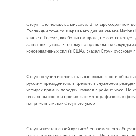
Стоун - это человек с миссией. В четырехсерийном до
Голландии тоже со вчерашнего дня на канале National
клише о России, как большом враге, не соответствует
защитник Путина, что тому не пришлось ни секунды за
консервативных сил (в США), сказал Стоун русскому п
Стоун получил исключительные возможности общаться
русским президентом: в Кремле, в служебной резиден
четырех прямых передач, каждая в районе часа. Но х
на заднем фоне и прочие кинематографические фоку
напряженным, как Стоун это умеет.
Стоун известен своей критикой современного общест
него заготовлены левые аргументы. Но отрицание ам