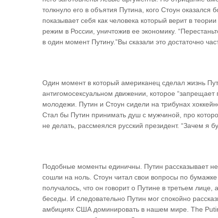
толкнуло его в объятия Путина, кого Стоун оказался 
показывает себя как человека который верит в теории 
режим в России, уничтожив ее экономику. “Перестань
в один момент Путину.”Вы сказали это достаточно част
Один момент в который американец сделал жизнь Пути
антигомосексуальном движении, которое “запрещает 
молодежи. Путин и Стоун сидели на трибунах хоккейно
Стал бы Путин принимать душ с мужчиной, про которог
не делать, рассмеялся русский президент. “Зачем я б
Подобные моменты единичны. Путин рассказывает нео
сошли на ноль. Стоун читал свои вопросы по бумажк
получалось, что он говорит о Путине в третьем лице,
беседы. И следовательно Путин мог спокойно рассказ
амбициях США доминировать в нашем мире. The Putin