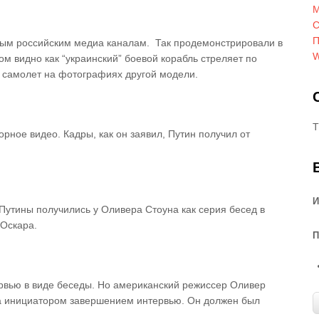
М
С
П
ым российским медиа каналам. Так продемонстрировали в
W
ом видно как “украинский” боевой корабль стреляет по
о самолет на фотографиях другой модели.
T
рное видео. Кадры, как он заявил, Путин получил от
И
Путины получились у Оливера Стоуна как серия бесед в
 Оскара.
П
рвью в виде беседы. Но американский режиссер Оливер
ина инициатором завершением интервью. Он должен был