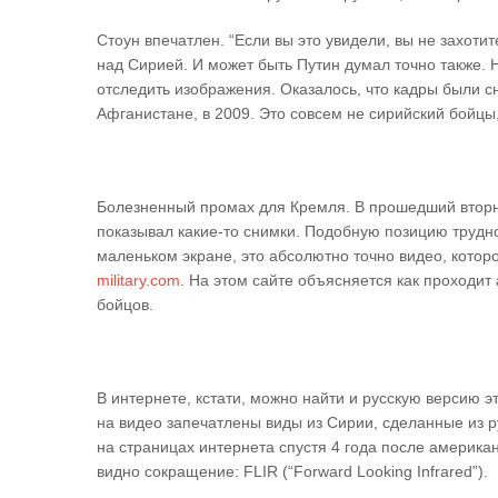
Стоун впечатлен. “Если вы это увидели, вы не захоти
над Сирией. И может быть Путин думал точно также.
отследить изображения. Оказалось, что кадры были с
Афганистане, в 2009. Это совсем не сирийский бойцы
Болезненный промах для Кремля. В прошедший вторни
показывал какие-то снимки. Подобную позицию трудно
маленьком экране, это абсолютно точно видео, котор
military.com
. На этом сайте объясняется как проходит
бойцов.
В интернете, кстати, можно найти и русскую версию э
на видео запечатлены виды из Сирии, сделанные из ру
на страницах интернета спустя 4 года после америка
видно сокращение: FLIR (“Forward Looking Infrared”).