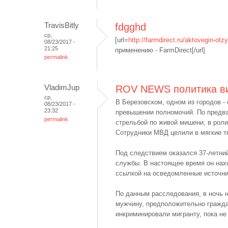
TravisBitly
fdgghd
ср,
[url=
http://farmdirect.ru/aktovegin-otzy
08/23/2017 -
21:25
применению - FarmDirect[/url]
permalink
VladimJup
ROV NEWS политика ви
ср,
В Березовском, одном из городов -
08/23/2017 -
23:32
превышении полномочий. По предва
permalink
стрельбой по живой мишени, в рол
Сотрудники МВД целили в мягкие тк
Под следствием оказался 37-летни
службы. В настоящее время он нах
ссылкой на осведомленные источни
По данным расследования, в ночь 
мужчину, предположительно гражда
инкриминировали мигранту, пока не