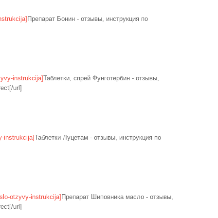
nstrukcija]
Препарат Бонин - отзывы, инструкция по
zyvy-instrukcija]
Таблетки, спрей Фунготербин - отзывы,
ct[/url]
-instrukcija]
Таблетки Луцетам - отзывы, инструкция по
slo-otzyvy-instrukcija]
Препарат Шиповника масло - отзывы,
ct[/url]