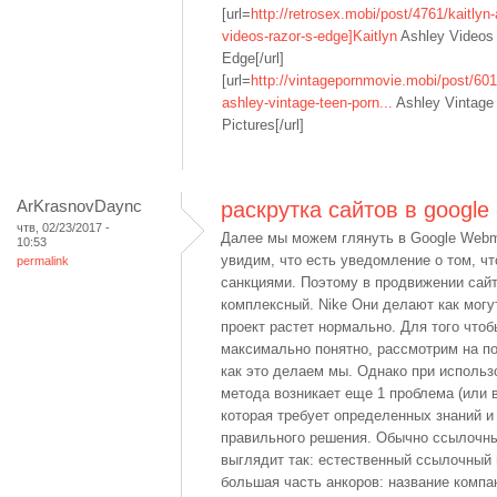
[url=
http://retrosex.mobi/post/4761/kaitlyn
videos-razor-s-edge]Kaitlyn
Ashley Videos
Edge[/url]
[url=
http://vintagepornmovie.mobi/post/601
ashley-vintage-teen-porn...
Ashley Vintage
Pictures[/url]
ArKrasnovDaync
раскрутка сайтов в google 
чтв, 02/23/2017 -
Далее мы можем глянуть в Google Webma
10:53
увидим, что есть уведомление о том, ч
permalink
санкциями. Поэтому в продвижении сай
комплексный. Nike Они делают как могут
проект растет нормально. Для того что
максимально понятно, рассмотрим на п
как это делаем мы. Однако при использ
метода возникает еще 1 проблема (или 
которая требует определенных знаний и
правильного решения. Обычно ссылочн
выглядит так: естественный ссылочный
большая часть анкоров: название компа