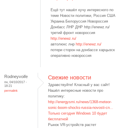
Ещё тут нашёл кучу интересного по
теме Новости политики, Россия США
Украина Белоруссия Новороссия
Донбасс ЛНР ДНР
http://enewz.ru/
третий фронт новороссия
http://enewz.ru/
автолюкс лнр
http://enewz.ru/
потери сторон на донбассе
харцызск
оперативно новороссия
Rodneyvoife
Свежие новости
пн, 04/10/2017 -
Здравствуйте! Класный у вас сайт!
18:21
Нашёл интересные новости про
permalink
политику:
http://energysmi.ru/news/1368-meteor-
sonic-boom-shocks-russia-novosti-cn...
Только сегодня Windows 10 будет
бесплатной
Рынок VR-устройств растет