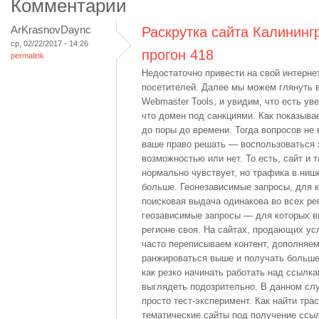
Комментарии
ArKrasnovDaync
Раскрутка сайта Калининг
ср, 02/22/2017 - 14:26
прогон 418
permalink
Недостаточно привести на свой интерне
посетителей. Далее мы можем глянуть в
Webmaster Tools, и увидим, что есть ув
что домен под санкциями. Как показыва
до поры до времени. Тогда вопросов не 
ваше право решать — воспользоваться 
возможностью или нет. То есть, сайт и т
нормально чувствует, но трафика в ниш
больше. Геонезависимые запросы, для 
поисковая выдача одинакова во всех рег
геозависимые запросы — для которых 
регионе своя. На сайтах, продающих ус
часто переписываем контент, дополняем
ранжироваться выше и получать больше
как резко начинать работать над ссылк
выглядеть подозрительно. В данном сл
просто тест-эксперимент. Как найти тра
тематические сайты под получение ссыл