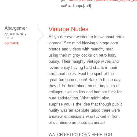
сайта Тверь[/url]
Abargemer
Vintage Nudes
ср, 03/01/2017
All you've ever wanted to know about retro
- 10:31
vintage! See mind blowing vintage porn
permalink
photos and videos with raunchy men
using their mighty cocks on retro hairy
pussy. Their naughty vintage wives and
lovers enjoy having hard shafts in their
stretched holes. Feel the spirit of the
great foregone epoch! Back in those days
they didn't hear about breast implants or
collagen-swollen lips and had hot fuck for
pure satisfaction. What might also
surprise you is the idea that though public
nudity was an absolute taboo there were
amateur enthusiasts who fucked in front
of cumbersome photo cameras!
WATCH RETRO PORN HERE FOR