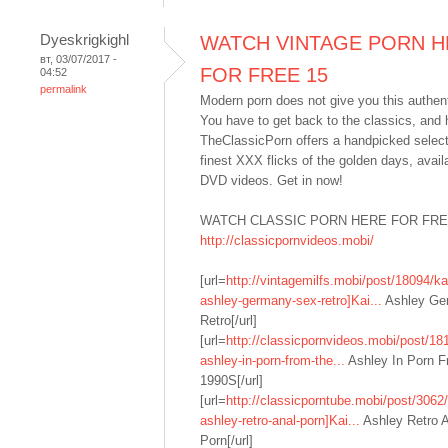
Dyeskrigkighl
WATCH VINTAGE PORN H
вт, 03/07/2017 -
FOR FREE 15
04:52
permalink
Modern porn does not give you this authent
You have to get back to the classics, and h
TheClassicPorn offers a handpicked select
finest XXX flicks of the golden days, avail
DVD videos. Get in now!
WATCH CLASSIC PORN HERE FOR FRE
http://classicpornvideos.mobi/
[url=
http://vintagemilfs.mobi/post/18094/kai
ashley-germany-sex-retro]Kai...
Ashley Ge
Retro[/url]
[url=
http://classicpornvideos.mobi/post/181
ashley-in-porn-from-the...
Ashley In Porn 
1990S[/url]
[url=
http://classicporntube.mobi/post/3062/
ashley-retro-anal-porn]Kai...
Ashley Retro 
Porn[/url]