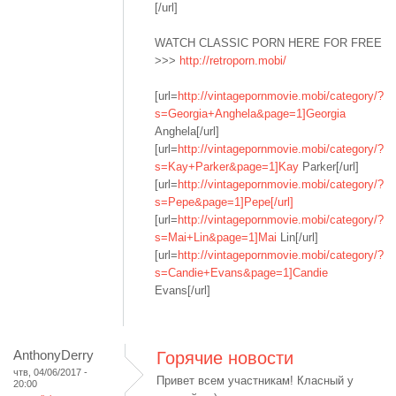
[/url]
WATCH CLASSIC PORN HERE FOR FREE
>>>
http://retroporn.mobi/
[url=
http://vintagepornmovie.mobi/category/?
s=Georgia+Anghela&page=1]Georgia
Anghela[/url]
[url=
http://vintagepornmovie.mobi/category/?
s=Kay+Parker&page=1]Kay
Parker[/url]
[url=
http://vintagepornmovie.mobi/category/?
s=Pepe&page=1]Pepe[/url]
[url=
http://vintagepornmovie.mobi/category/?
s=Mai+Lin&page=1]Mai
Lin[/url]
[url=
http://vintagepornmovie.mobi/category/?
s=Candie+Evans&page=1]Candie
Evans[/url]
AnthonyDerry
Горячие новости
чтв, 04/06/2017 -
Привет всем участникам! Класный у
20:00