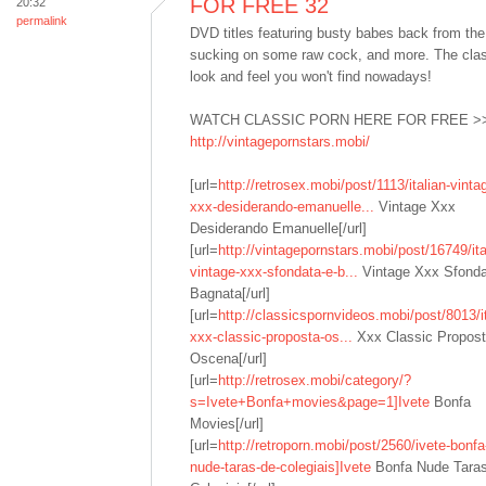
FOR FREE 32
20:32
permalink
DVD titles featuring busty babes back from th
sucking on some raw cock, and more. The cla
look and feel you won't find nowadays!
WATCH CLASSIC PORN HERE FOR FREE >
http://vintagepornstars.mobi/
[url=
http://retrosex.mobi/post/1113/italian-vinta
xxx-desiderando-emanuelle...
Vintage Xxx
Desiderando Emanuelle[/url]
[url=
http://vintagepornstars.mobi/post/16749/ita
vintage-xxx-sfondata-e-b...
Vintage Xxx Sfonda
Bagnata[/url]
[url=
http://classicspornvideos.mobi/post/8013/it
xxx-classic-proposta-os...
Xxx Classic Propos
Oscena[/url]
[url=
http://retrosex.mobi/category/?
s=Ivete+Bonfa+movies&page=1]Ivete
Bonfa
Movies[/url]
[url=
http://retroporn.mobi/post/2560/ivete-bonfa
nude-taras-de-colegiais]Ivete
Bonfa Nude Tara