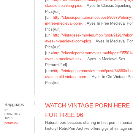
classic-spanking-pics...
Ayes In Classic Spanking
Pics[/url]
[url=
http://classicporntube.mobi/post/90979/ebony-
in-free-medieval-porn-...
Ayes In Free Medieval Por
Pics[/url]
[url=
http://vintagesexmovies.mobi/post/91914/ebon
ayes-in-medieval-porn-pics...
Ayes In Medieval Por
Pics[/url]
[url=
http://classicpornstarmovies.mobi/post/35501
ayes-in-medieval-sex-...
Ayes In Medieval Sex
Pictures[/url]
[url=
http://vintagepornmovies.mobi/post/34660/ebo
ayes-in-old-vintage-porn-...
Ayes In Old Vintage Po
Pics[/url]
Bapguaps
WATCH VINTAGE PORN HERE
вт,
FOR FREE 96
03/07/2017 -
16:18
Natural retro beauties starring in first porn in huma
permalink
history! RetroPornArchive offers gigs of vintage sm