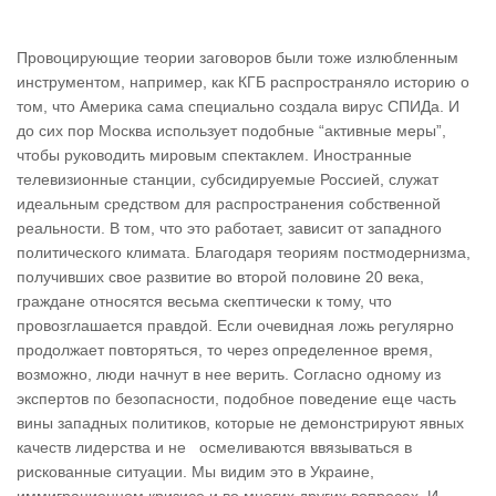
Провоцирующие теории заговоров были тоже излюбленным
инструментом, например, как КГБ распространяло историю о
том, что Америка сама специально создала вирус СПИДа. И
до сих пор Москва использует подобные “активные меры”,
чтобы руководить мировым спектаклем. Иностранные
телевизионные станции, субсидируемые Россией, служат
идеальным средством для распространения собственной
реальности. В том, что это работает, зависит от западного
политического климата. Благодаря теориям постмодернизма,
получивших свое развитие во второй половине 20 века,
граждане относятся весьма скептически к тому, что
провозглашается правдой. Если очевидная ложь регулярно
продолжает повторяться, то через определенное время,
возможно, люди начнут в нее верить. Согласно одному из
экспертов по безопасности, подобное поведение еще часть
вины западных политиков, которые не демонстрируют явных
качеств лидерства и не осмеливаются ввязываться в
рискованные ситуации. Мы видим это в Украине,