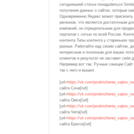
сегодняшней статье понадобиться Simil
получения данных о сайтах, которые на
Одновременно Яндекс может присвоить 
регионов, что является достаточным д
компаний, но отрицательным для продв
порталов с сетью по всей России. Конте
контента Типы контента у стареньких п
разные. Работайте над своим сайтом, д
интересным и полезным для ваших пот
клиентов и результат не заставит себя 
Например вот так: Ручные санкции Сайт 
так с него и вышел.
[url=
https://vk.com/prodvizhenie_sajtov_ra
сайта Сочи[/url]
[url=
https://vk.com/prodvizhenie_sajtov_ra
сайта Омск[/url]
[url=
https://vk.com/prodvizhenie_sajtov_ra
сайта Чита[/url]
[url=
https://vk.com/prodvizhenie_sajtov_ra
сайта Братск[/url]