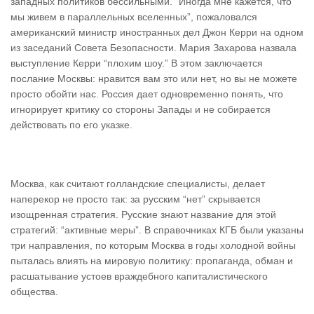
западных политиков бессильными. “Иногда мне кажется, что
мы живем в параллельных вселенных”, пожаловался
американский министр иностранных дел Джон Керри на одном
из заседаний Совета Безопасности. Мария Захарова назвала
выступление Керри “плохим шоу.” В этом заключается
послание Москвы: нравится вам это или нет, но вы не можете
просто обойти нас. Россия дает одновременно понять, что
игнорирует критику со стороны Запады и не собирается
действовать по его указке.
Москва, как считают голландские специалисты, делает
наперекор не просто так: за русским “нет” скрывается
изощренная стратегия. Русские знают название для этой
стратегий: “активные меры”. В справочниках КГБ были указаны
три направления, по которым Москва в годы холодной войны
пыталась влиять на мировую политику: пропаганда, обман и
расшатывание устоев враждебного капиталистического
общества.