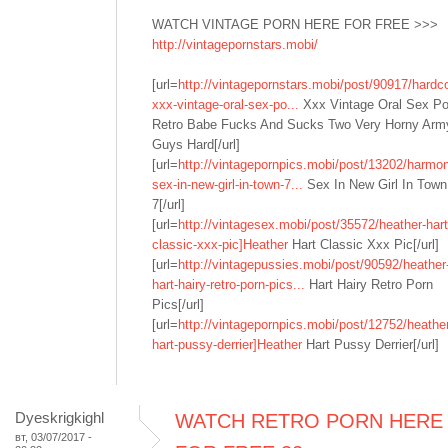
WATCH VINTAGE PORN HERE FOR FREE >>>
http://vintagepornstars.mobi/
[url=
http://vintagepornstars.mobi/post/90917/hardc
xxx-vintage-oral-sex-po...
Xxx Vintage Oral Sex Po
Retro Babe Fucks And Sucks Two Very Horny Arm
Guys Hard[/url]
[url=
http://vintagepornpics.mobi/post/13202/harmo
sex-in-new-girl-in-town-7...
Sex In New Girl In Town
7[/url]
[url=
http://vintagesex.mobi/post/35572/heather-hart
classic-xxx-pic]Heather
Hart Classic Xxx Pic[/url]
[url=
http://vintagepussies.mobi/post/90592/heather
hart-hairy-retro-porn-pics...
Hart Hairy Retro Porn
Pics[/url]
[url=
http://vintagepornpics.mobi/post/12752/heathe
hart-pussy-derrier]Heather
Hart Pussy Derrier[/url]
Dyeskrigkighl
WATCH RETRO PORN HERE
вт, 03/07/2017 -