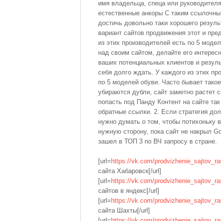
имя владельца, спеца или руководителя
естественные анкоры С таким ссылочн
достичь довольно таки хорошего резул
вариант сайтов продвижения этот и пре
из этих производителей есть по 5 модел
над своим сайтом, делайте его интерес
ваших потенциальных клиентов и резуль
себя долго ждать. У каждого из этих пр
по 5 моделей обуви. Часто бывает такое 
убираются дубли, сайт заметно растет 
попасть под Панду Контент на сайте так
обратные ссылки. 2. Если стратегия дол
нужно думать о том, чтобы потихоньку 
нужную сторону, пока сайт не накрыл Go
зашел в ТОП 3 по ВЧ запросу в стране.
[url=
https://vk.com/prodvizhenie_sajtov_ra
сайта Хабаровск[/url]
[url=
https://vk.com/prodvizhenie_sajtov_ra
сайтов в яндекс[/url]
[url=
https://vk.com/prodvizhenie_sajtov_ra
сайта Шахты[/url]
[url=
https://vk.com/prodvizhenie_sajtov_ra