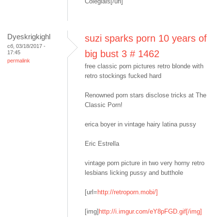
Colegiais[/url]
Dyeskrigkighl
suzi sparks porn 10 years of
сб, 03/18/2017 -
big bust 3 # 1462
17:45
permalink
free classic porn pictures retro blonde with
retro stockings fucked hard
Renowned porn stars disclose tricks at The
Classic Porn!
erica boyer in vintage hairy latina pussy
Eric Estrella
vintage porn picture in two very horny retro
lesbians licking pussy and butthole
[url=
http://retroporn.mobi/]
[img]
http://i.imgur.com/eY8pFGD.gif[/img]