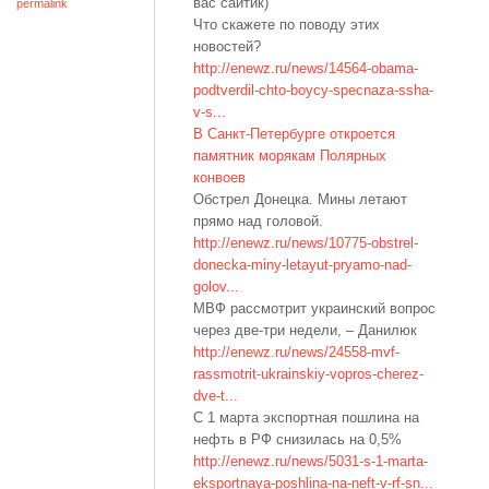
вас сайтик)
permalink
Что скажете по поводу этих
новостей?
http://enewz.ru/news/14564-obama-
podtverdil-chto-boycy-specnaza-ssha-
v-s...
В Санкт-Петербурге откроется
памятник морякам Полярных
конвоев
Обстрел Донецка. Мины летают
прямо над головой.
http://enewz.ru/news/10775-obstrel-
donecka-miny-letayut-pryamo-nad-
golov...
МВФ рассмотрит украинский вопрос
через две-три недели, – Данилюк
http://enewz.ru/news/24558-mvf-
rassmotrit-ukrainskiy-vopros-cherez-
dve-t...
С 1 марта экспортная пошлина на
нефть в РФ снизилась на 0,5%
http://enewz.ru/news/5031-s-1-marta-
eksportnaya-poshlina-na-neft-v-rf-sn...