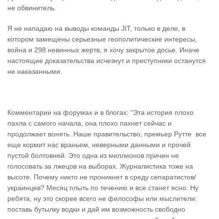
не обвинитель.
Я не нападаю на выводы команды JIT, только в деле, в
котором замещены серьезные геополитические интересы,
война и 298 невинных жертв, я хочу закрытое досье. Иначе
настоящие доказательства исчезнут и преступники останутся
не наказанными.
Комментарии на форумах и в блогах: “Эта история плохо
пахла с самого начала, она плохо пахнет сейчас и
продолжает вонять. Наше правительство, премьер Рутте все
еще кормит нас враньем, неверными данными и прочей
пустой болтовней. Это одна из миллионов причин не
голосовать за лжецов на выборах. Журналистика тоже на
высоте. Почему никто не проникнет в среду сепаратистов/
украинцев? Месяц плыть по течению и все станет ясно. Ну
ребята, ну это скорее всего не философы или мыслители:
поставь бутылку водки и дай им возможность свободно