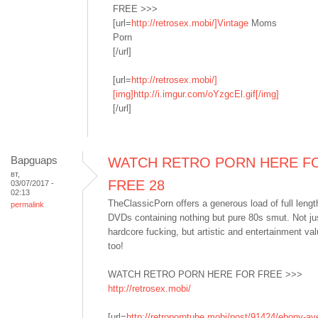
FREE >>>
[url=
http://retrosex.mobi/]Vintage
Moms
Porn
[/url]
[url=
http://retrosex.mobi/]
[img]http://i.imgur.com/oYzgcEl.gif[/img]
[/url]
Bapguaps
WATCH RETRO PORN HERE F
вт,
FREE 28
03/07/2017 -
02:13
TheClassicPorn offers a generous load of full lengt
permalink
DVDs containing nothing but pure 80s smut. Not ju
hardcore fucking, but artistic and entertainment val
too!
WATCH RETRO PORN HERE FOR FREE >>>
http://retrosex.mobi/
[url=
http://retroporntube.mobi/post/91424/ebony-aye