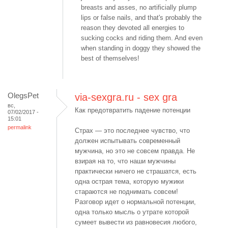
breasts and asses, no artificially plump
lips or false nails, and that's probably the
reason they devoted all energies to
sucking cocks and riding them. And even
when standing in doggy they showed the
best of themselves!
OlegsPet
via-sexgra.ru - sex gra
вс,
Как предотвратить падение потенции
07/02/2017 -
15:01
permalink
Страх — это последнее чувство, что
должен испытывать современный
мужчина, но это не совсем правда. Не
взирая на то, что наши мужчины
практически ничего не страшатся, есть
одна острая тема, которую мужики
стараются не поднимать совсем!
Разговор идет о нормальной потенции,
одна только мысль о утрате которой
сумеет вывести из равновесия любого,