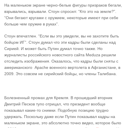
На маленьком экране черно-белые фигуры призраков бегали,
взрывались, взрывали. Стоун спросил: “Кто это на земле?”.
“Они бегают кругами с оружием, некоторые имеют при себе
больше чем оружие в руках”.
Стоун впечатлен. “Если вы это увидели, вы не захотите быть
бойцом ИГ”. Стоун думал что эти кадры были сделаны над
Сирией. И может быть Путин думал точно также. Но
журналисты российского новостного сайта Meduza решили
отследить изображения. Оказалось, что кадры были сняты с
американского Аpache военного вертолета в Афганистане, в
2009. Это совсем не сирийский бойцы, но члены Талибана.
Болезненный промах для Кремля. В прошедший вторник
Дмитрий Песков тупо отрицал, что президент вообще
показывал какие-то снимки. Подобную позицию трудно
удержать. Поскольку даже если Путин показывал кадры на
маленьком экране, это абсолютно точно видео, которое было