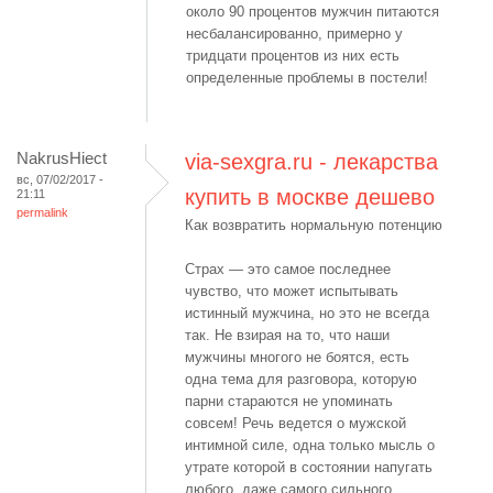
около 90 процентов мужчин питаются
несбалансированно, примерно у
тридцати процентов из них есть
определенные проблемы в постели!
NakrusHiect
via-sexgra.ru - лекарства
вс, 07/02/2017 -
купить в москве дешево
21:11
permalink
Как возвратить нормальную потенцию
Страх — это самое последнее
чувство, что может испытывать
истинный мужчина, но это не всегда
так. Не взирая на то, что наши
мужчины многого не боятся, есть
одна тема для разговора, которую
парни стараются не упоминать
совсем! Речь ведется о мужской
интимной силе, одна только мысль о
утрате которой в состоянии напугать
любого, даже самого сильного