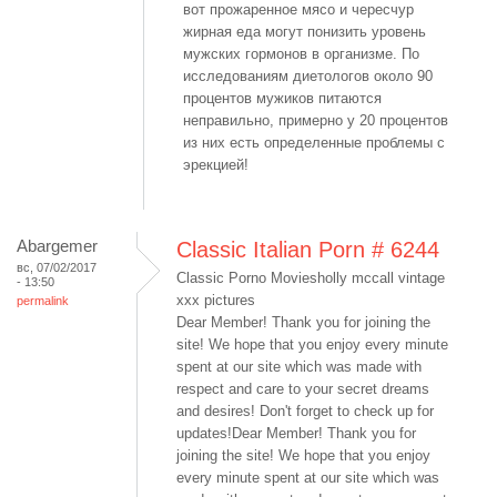
вот прожаренное мясо и чересчур
жирная еда могут понизить уровень
мужских гормонов в организме. По
исследованиям диетологов около 90
процентов мужиков питаются
неправильно, примерно у 20 процентов
из них есть определенные проблемы с
эрекцией!
Abargemer
Classic Italian Porn # 6244
вс, 07/02/2017
Classic Porno Moviesholly mccall vintage
- 13:50
xxx pictures
permalink
Dear Member! Thank you for joining the
site! We hope that you enjoy every minute
spent at our site which was made with
respect and care to your secret dreams
and desires! Don't forget to check up for
updates!Dear Member! Thank you for
joining the site! We hope that you enjoy
every minute spent at our site which was