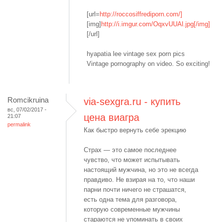
[url=
http://roccosiffrediporn.com/]
[img]
http://i.imgur.com/OqxvUUAl.jpg[/img]
[/url]
hyapatia lee vintage sex porn pics
Vintage pornography on video. So exciting!
Romcikruina
via-sexgra.ru - купить
вс, 07/02/2017 -
цена виагра
21:07
permalink
Как быстро вернуть себе эрекцию
Страх — это самое последнее
чувство, что может испытывать
настоящий мужчина, но это не всегда
правдиво. Не взирая на то, что наши
парни почти ничего не страшатся,
есть одна тема для разговора,
которую современные мужчины
стараются не упоминать в своих