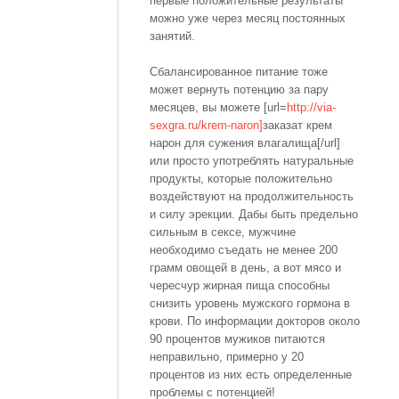
первые положительные результаты
можно уже через месяц постоянных
занятий.
Сбалансированное питание тоже
может вернуть потенцию за пару
месяцев, вы можете [url=
http://via-
sexgra.ru/krem-naron]
заказат крем
нарон для сужения влагалища[/url]
или просто употреблять натуральные
продукты, которые положительно
воздействуют на продолжительность
и силу эрекции. Дабы быть предельно
сильным в сексе, мужчине
необходимо съедать не менее 200
грамм овощей в день, а вот мясо и
чересчур жирная пища способны
снизить уровень мужского гормона в
крови. По информации докторов около
90 процентов мужиков питаются
неправильно, примерно у 20
процентов из них есть определенные
проблемы с потенцией!