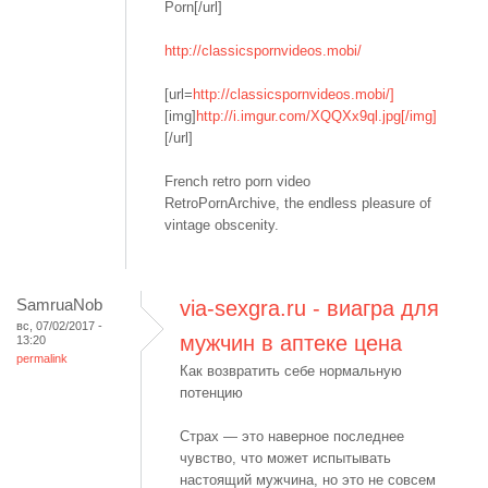
Porn[/url]
http://classicspornvideos.mobi/
[url=
http://classicspornvideos.mobi/]
[img]
http://i.imgur.com/XQQXx9ql.jpg[/img]
[/url]
French retro porn video
RetroPornArchive, the endless pleasure of
vintage obscenity.
SamruaNob
via-sexgra.ru - виагра для
вс, 07/02/2017 -
мужчин в аптеке цена
13:20
permalink
Как возвратить себе нормальную
потенцию
Страх — это наверное последнее
чувство, что может испытывать
настоящий мужчина, но это не совсем