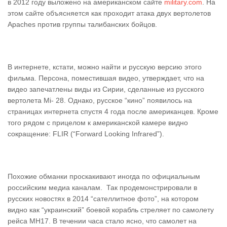
в 2012 году выложено на американском сайте
military.com
. На
этом сайте объясняется как проходит атака двух вертолетов
Аpaches против группы талибанских бойцов.
В интернете, кстати, можно найти и русскую версию этого
фильма. Персона, поместившая видео, утверждает, что на
видео запечатлены виды из Сирии, сделанные из русского
вертолета Mi- 28. Однако, русское “кино” появилось на
страницах интернета спустя 4 года после американцев. Кроме
того рядом с прицелом к американской камере видно
сокращение: FLIR (“Forward Looking Infrared”).
Похожие обманки проскакивают иногда по официальным
российским медиа каналам. Так продемонстрировали в
русских новостях в 2014 “сателлитное фото”, на котором
видно как “украинский” боевой корабль стреляет по самолету
рейса MH17. В течении часа стало ясно, что самолет на