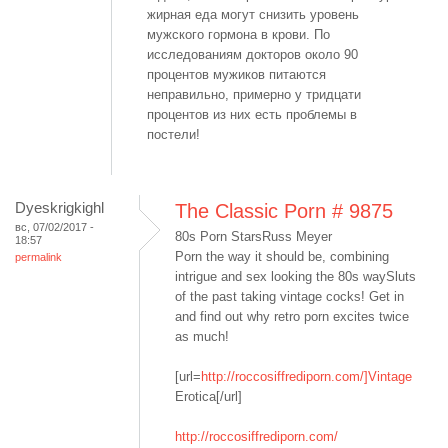
жирная еда могут снизить уровень
мужского гормона в крови. По
исследованиям докторов около 90
процентов мужиков питаются
неправильно, примерно у тридцати
процентов из них есть проблемы в
постели!
Dyeskrigkighl
The Classic Porn # 9875
вс, 07/02/2017 -
80s Porn StarsRuss Meyer
18:57
Porn the way it should be, combining
permalink
intrigue and sex looking the 80s waySluts
of the past taking vintage cocks! Get in
and find out why retro porn excites twice
as much!
[url=
http://roccosiffrediporn.com/]Vintage
Erotica[/url]
http://roccosiffrediporn.com/