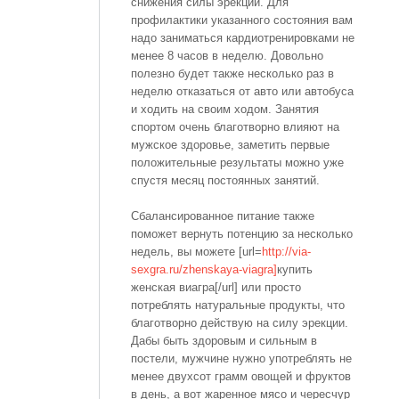
снижения силы эрекции. Для
профилактики указанного состояния вам
надо заниматься кардиотренировками не
менее 8 часов в неделю. Довольно
полезно будет также несколько раз в
неделю отказаться от авто или автобуса
и ходить на своим ходом. Занятия
спортом очень благотворно влияют на
мужское здоровье, заметить первые
положительные результаты можно уже
спустя месяц постоянных занятий.
Сбалансированное питание также
поможет вернуть потенцию за несколько
недель, вы можете [url=
http://via-
sexgra.ru/zhenskaya-viagra]
купить
женская виагра[/url] или просто
потреблять натуральные продукты, что
благотворно действую на силу эрекции.
Дабы быть здоровым и сильным в
постели, мужчине нужно употреблять не
менее двухсот грамм овощей и фруктов
в день, а вот жаренное мясо и чересчур