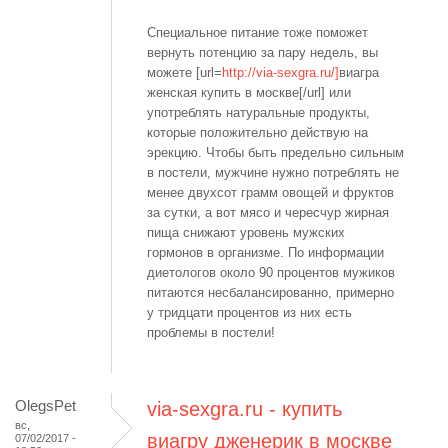
Специальное питание тоже поможет
вернуть потенцию за пару недель, вы
можете [url=
http://via-sexgra.ru/]
виагра
женская купить в москве[/url] или
употреблять натуральные продукты,
которые положительно действую на
эрекцию. Чтобы быть предельно сильным
в постели, мужчине нужно потреблять не
менее двухсот грамм овощей и фруктов
за сутки, а вот мясо и чересчур жирная
пища снижают уровень мужских
гормонов в организме. По информации
диетологов около 90 процентов мужиков
питаются несбалансированно, примерно
у тридцати процентов из них есть
проблемы в постели!
OlegsPet
via-sexgra.ru - купить
вс,
виагру дженерик в москве
07/02/2017 -