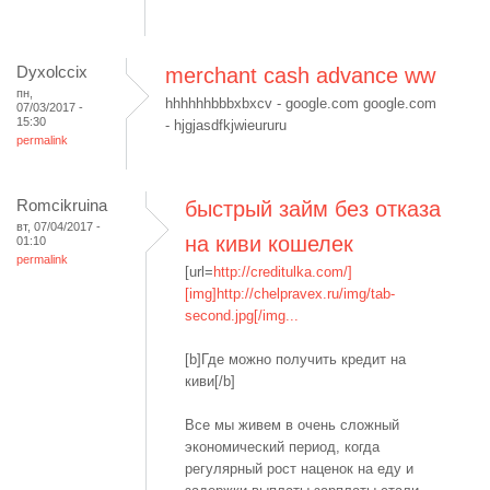
Dyxolccix
merchant cash advance ww
пн,
hhhhhhbbbxbxcv - google.com google.com
07/03/2017 -
15:30
- hjgjasdfkjwieururu
permalink
Romcikruina
быстрый займ без отказа
вт, 07/04/2017 -
на киви кошелек
01:10
permalink
[url=
http://creditulka.com/]
[img]http://chelpravex.ru/img/tab-
second.jpg[/img...
[b]Где можно получить кредит на
киви[/b]
Все мы живем в очень сложный
экономический период, когда
регулярный рост наценок на еду и