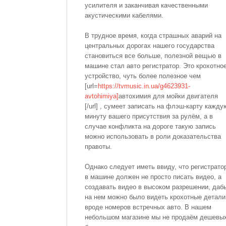
усилителя и заканчивая качественными
акустическими кабелями.
В трудное время, когда страшных аварий на
центральных дорогах нашего государства
становиться все больше, полезной вещью в
машине стал авто регистратор. Это крохотно
устройство, чуть более полезное чем
[url=
https://tvmusic.in.ua/g4623931-
avtohimiya]
автохимия для мойки двигателя
[/url] , сумеет записать на флэш-карту кажду
минуту вашего присутствия за рулём, а в
случае конфликта на дороге такую запись
можно использовать в роли доказательства
правоты.
Однако следует иметь ввиду, что регистрато
в машине должен не просто писать видео, а
создавать видео в высоком разрешении, даб
на нем можно было видеть крохотные детали
вроде номеров встречных авто. В нашем
небольшом магазине мы не продаём дешевы