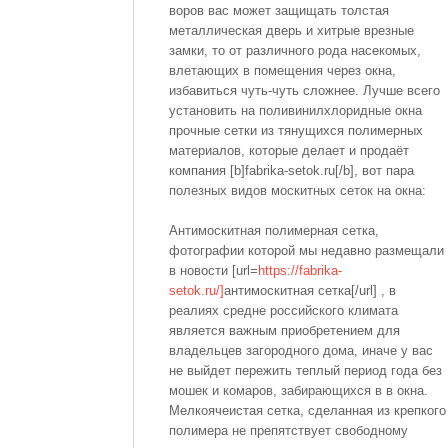
воров вас может защищать толстая
металлическая дверь и хитрые врезные
замки, то от различного рода насекомых,
влетающих в помещения через окна,
избавиться чуть-чуть сложнее. Лучше всего
установить на поливинилхлоридные окна
прочные сетки из тянущихся полимерных
материалов, которые делает и продаёт
компания [b]fabrika-setok.ru[/b], вот пара
полезных видов москитных сеток на окна:
Антимоскитная полимерная сетка,
фотографии которой мы недавно размещали
в новости [url=
https://fabrika-
setok.ru/]
антимоскитная сетка[/url] , в
реалиях средне российского климата
является важным приобретением для
владельцев загородного дома, иначе у вас
не выйдет пережить теплый период года без
мошек и комаров, забирающихся в в окна.
Мелкоячеистая сетка, сделанная из крепкого
полимера не препятствует свободному