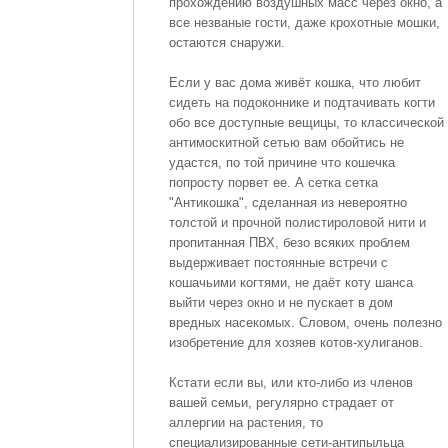
прохождению воздушных масс через окно, а
все незваные гости, даже крохотные мошки,
остаются снаружи.
Если у вас дома живёт кошка, что любит
сидеть на подоконнике и подтачивать когти
обо все доступные вещицы, то классической
антимоскитной сетью вам обойтись не
удастся, по той причине что кошечка
попросту порвет ее. А сетка сетка
"Антикошка", сделанная из невероятно
толстой и прочной полистироловой нити и
пропитанная ПВХ, безо всяких проблем
выдерживает постоянные встречи с
кошачьими когтями, не даёт коту шанса
выйти через окно и не пускает в дом
вредных насекомых. Словом, очень полезно
изобретение для хозяев котов-хулиганов.
Кстати если вы, или кто-либо из членов
вашей семьи, регулярно страдает от
аллергии на растения, то
специализированные сети-антипыльца