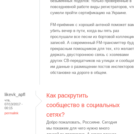
безымянных поделок: только проверенные в
повседневной работе виды регистраторов, чт
сумели пройти сертификацию на Украине.
FM-приёмник с хорошей антеной поможет ва
убить вечер в пути, когда вы пять раз
прослушали все песни из бортовой коллекци
записей. А современный FM-трансмиттер буд
прекрасным помощником для тех, кто желает
держать двустороннюю связь с хозяевами
других СВ-передатчиков на улицах и сообща
им данные о размещении постов инспекторов
обстановке на дороге в общем.
likevk_apfl
Как раскрутить
чтв,
сообщество в социальных
07/13/2017 -
00:15
permalink
сетях?
Добро пожаловать, Россияне. Сегодня
мы покажем для чего нужно много