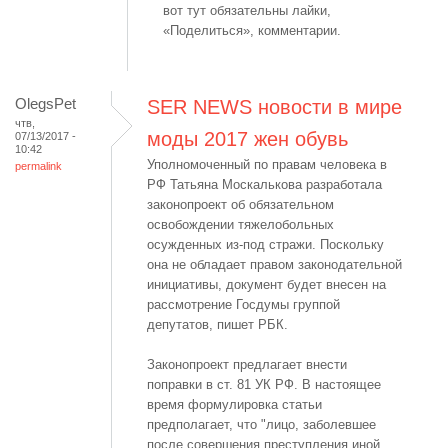
вот тут обязательны лайки,
«Поделиться», комментарии.
OlegsPet
SER NEWS новости в мире
чтв,
моды 2017 жен обувь
07/13/2017 -
10:42
Уполномоченный по правам человека в
permalink
РФ Татьяна Москалькова разработала
законопроект об обязательном
освобождении тяжелобольных
осужденных из-под стражи. Поскольку
она не обладает правом законодательной
инициативы, документ будет внесен на
рассмотрение Госдумы группой
депутатов, пишет РБК.
Законопроект предлагает внести
поправки в ст. 81 УК РФ. В настоящее
время формулировка статьи
предполагает, что "лицо, заболевшее
после совершения преступления иной