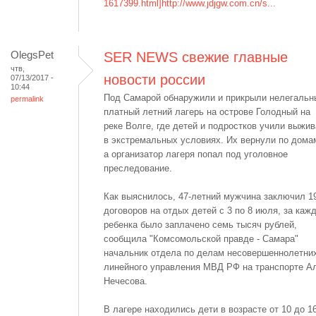
1617399.html]http://www.jdjgw.com.cn/s...
OlegsPet
SER NEWS свежие главные
чтв,
новости россии
07/13/2017 -
10:44
Под Самарой обнаружили и прикрыли нелегальн
permalink
платный летний лагерь на острове Голодный на
реке Волге, где детей и подростков учили выжив
в экстремальных условиях. Их вернули по дома
а организатор лагеря попал под уголовное
преследование.
Как выяснилось, 47-летний мужчина заключил 1
договоров на отдых детей с 3 по 8 июля, за каж
ребенка было заплачено семь тысяч рублей,
сообщила "Комсомольской правде - Самара"
начальник отдела по делам несовершеннолетни
линейного управления МВД РФ на транспорте А
Нечесова.
В лагере находились дети в возрасте от 10 до 1