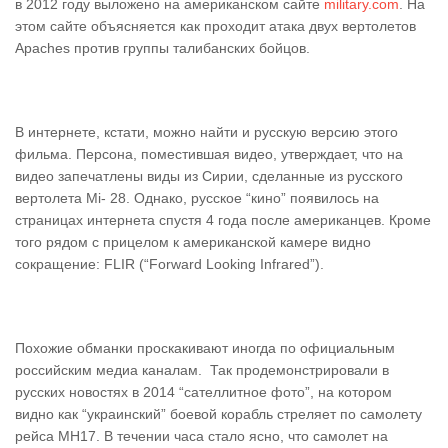
в 2012 году выложено на американском сайте
military.com
. На
этом сайте объясняется как проходит атака двух вертолетов
Аpaches против группы талибанских бойцов.
В интернете, кстати, можно найти и русскую версию этого
фильма. Персона, поместившая видео, утверждает, что на
видео запечатлены виды из Сирии, сделанные из русского
вертолета Mi- 28. Однако, русское “кино” появилось на
страницах интернета спустя 4 года после американцев. Кроме
того рядом с прицелом к американской камере видно
сокращение: FLIR (“Forward Looking Infrared”).
Похожие обманки проскакивают иногда по официальным
российским медиа каналам. Так продемонстрировали в
русских новостях в 2014 “сателлитное фото”, на котором
видно как “украинский” боевой корабль стреляет по самолету
рейса MH17. В течении часа стало ясно, что самолет на