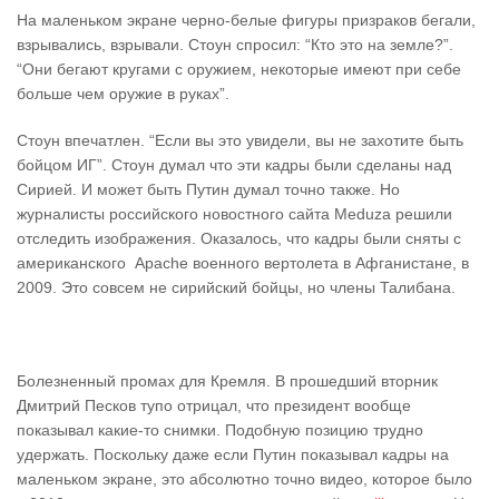
На маленьком экране черно-белые фигуры призраков бегали,
взрывались, взрывали. Стоун спросил: “Кто это на земле?”.
“Они бегают кругами с оружием, некоторые имеют при себе
больше чем оружие в руках”.
Стоун впечатлен. “Если вы это увидели, вы не захотите быть
бойцом ИГ”. Стоун думал что эти кадры были сделаны над
Сирией. И может быть Путин думал точно также. Но
журналисты российского новостного сайта Meduza решили
отследить изображения. Оказалось, что кадры были сняты с
американского Аpache военного вертолета в Афганистане, в
2009. Это совсем не сирийский бойцы, но члены Талибана.
Болезненный промах для Кремля. В прошедший вторник
Дмитрий Песков тупо отрицал, что президент вообще
показывал какие-то снимки. Подобную позицию трудно
удержать. Поскольку даже если Путин показывал кадры на
маленьком экране, это абсолютно точно видео, которое было