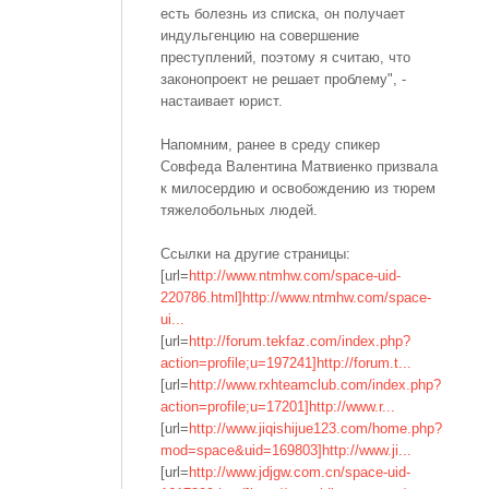
есть болезнь из списка, он получает
индульгенцию на совершение
преступлений, поэтому я считаю, что
законопроект не решает проблему", -
настаивает юрист.
Напомним, ранее в среду спикер
Совфеда Валентина Матвиенко призвала
к милосердию и освобождению из тюрем
тяжелобольных людей.
Ссылки на другие страницы:
[url=
http://www.ntmhw.com/space-uid-
220786.html]http://www.ntmhw.com/space-
ui...
[url=
http://forum.tekfaz.com/index.php?
action=profile;u=197241]http://forum.t...
[url=
http://www.rxhteamclub.com/index.php?
action=profile;u=17201]http://www.r...
[url=
http://www.jiqishijue123.com/home.php?
mod=space&uid=169803]http://www.ji...
[url=
http://www.jdjgw.com.cn/space-uid-