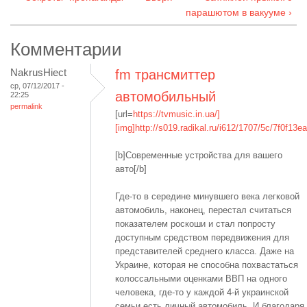
парашютом в вакууме ›
Комментарии
NakrusHiect
fm трансмиттер
ср, 07/12/2017 -
автомобильный
22:25
permalink
[url=
https://tvmusic.in.ua/]
[img]http://s019.radikal.ru/i612/1707/5c/7f0f13ea
[b]Современные устройства для вашего
авто[/b]
Где-то в середине минувшего века легковой
автомобиль, наконец, перестал считаться
показателем роскоши и стал попросту
доступным средством передвижения для
представителей среднего класса. Даже на
Украине, которая не способна похвастаться
колоссальными оценками ВВП на одного
человека, где-то у каждой 4-й украинской
семьи есть личный автомобиль. И благодаря