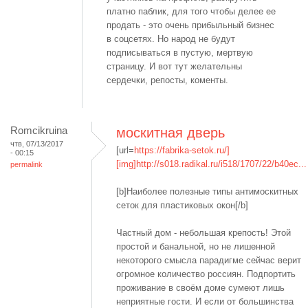
платно паблик, для того чтобы делее ее
продать - это очень прибыльный бизнес
в соцсетях. Но народ не будут
подписываться в пустую, мертвую
страницу. И вот тут желательны
сердечки, репосты, коменты.
Romcikruina
москитная дверь
чтв, 07/13/2017
[url=
https://fabrika-setok.ru/]
- 00:15
[img]http://s018.radikal.ru/i518/1707/22/b40ec...
permalink
[b]Наиболее полезные типы антимоскитных
сеток для пластиковых окон[/b]
Частный дом - небольшая крепость! Этой
простой и банальной, но не лишенной
некоторого смысла парадигме сейчас верит
огромное количество россиян. Подпортить
проживание в своём доме сумеют лишь
неприятные гости. И если от большинства