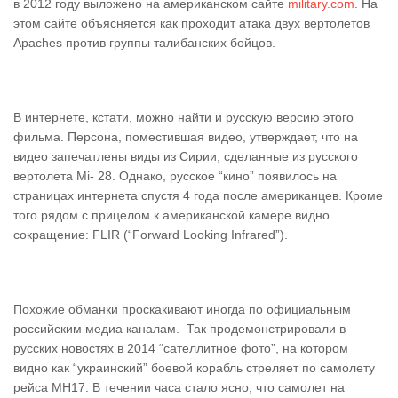
в 2012 году выложено на американском сайте
military.com
. На
этом сайте объясняется как проходит атака двух вертолетов
Аpaches против группы талибанских бойцов.
В интернете, кстати, можно найти и русскую версию этого
фильма. Персона, поместившая видео, утверждает, что на
видео запечатлены виды из Сирии, сделанные из русского
вертолета Mi- 28. Однако, русское “кино” появилось на
страницах интернета спустя 4 года после американцев. Кроме
того рядом с прицелом к американской камере видно
сокращение: FLIR (“Forward Looking Infrared”).
Похожие обманки проскакивают иногда по официальным
российским медиа каналам. Так продемонстрировали в
русских новостях в 2014 “сателлитное фото”, на котором
видно как “украинский” боевой корабль стреляет по самолету
рейса MH17. В течении часа стало ясно, что самолет на