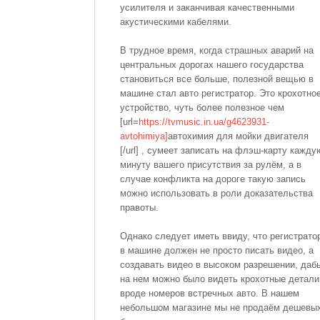
усилителя и заканчивая качественными
акустическими кабелями.
В трудное время, когда страшных аварий на
центральных дорогах нашего государства
становиться все больше, полезной вещью в
машине стал авто регистратор. Это крохотно
устройство, чуть более полезное чем
[url=
https://tvmusic.in.ua/g4623931-
avtohimiya]
автохимия для мойки двигателя
[/url] , сумеет записать на флэш-карту кажду
минуту вашего присутствия за рулём, а в
случае конфликта на дороге такую запись
можно использовать в роли доказательства
правоты.
Однако следует иметь ввиду, что регистрато
в машине должен не просто писать видео, а
создавать видео в высоком разрешении, даб
на нем можно было видеть крохотные детали
вроде номеров встречных авто. В нашем
небольшом магазине мы не продаём дешевы