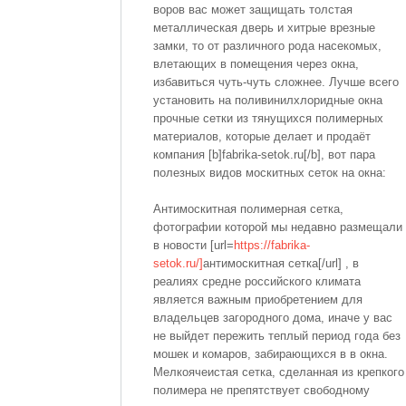
воров вас может защищать толстая
металлическая дверь и хитрые врезные
замки, то от различного рода насекомых,
влетающих в помещения через окна,
избавиться чуть-чуть сложнее. Лучше всего
установить на поливинилхлоридные окна
прочные сетки из тянущихся полимерных
материалов, которые делает и продаёт
компания [b]fabrika-setok.ru[/b], вот пара
полезных видов москитных сеток на окна:
Антимоскитная полимерная сетка,
фотографии которой мы недавно размещали
в новости [url=
https://fabrika-
setok.ru/]
антимоскитная сетка[/url] , в
реалиях средне российского климата
является важным приобретением для
владельцев загородного дома, иначе у вас
не выйдет пережить теплый период года без
мошек и комаров, забирающихся в в окна.
Мелкоячеистая сетка, сделанная из крепкого
полимера не препятствует свободному