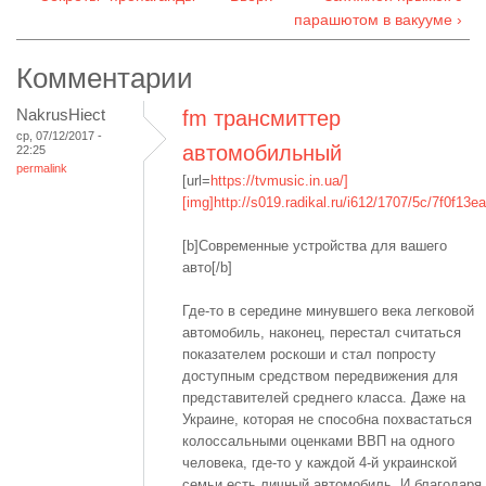
парашютом в вакууме ›
Комментарии
NakrusHiect
fm трансмиттер
ср, 07/12/2017 -
автомобильный
22:25
permalink
[url=
https://tvmusic.in.ua/]
[img]http://s019.radikal.ru/i612/1707/5c/7f0f13ea
[b]Современные устройства для вашего
авто[/b]
Где-то в середине минувшего века легковой
автомобиль, наконец, перестал считаться
показателем роскоши и стал попросту
доступным средством передвижения для
представителей среднего класса. Даже на
Украине, которая не способна похвастаться
колоссальными оценками ВВП на одного
человека, где-то у каждой 4-й украинской
семьи есть личный автомобиль. И благодаря