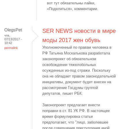
вот тут обязательны лайки,
«Поделиться», комментарии.
OlegsPet
SER NEWS новости в мире
чтв,
моды 2017 жен обувь
07/13/2017 -
10:42
Уполномоченный по правам человека в
permalink
РФ Татьяна Москалькова разработала
законопроект об обязательном
освобождении тяжелобольных
осужденных из-под стражи. Поскольку
она не обладает правом законодательной
инициативы, документ будет внесен на
рассмотрение Госдумы группой
депутатов, пишет РБК.
Законопроект предлагает внести
поправки в ст. 81 УК РФ. В настоящее
время формулировка статьи
предполагает, что "лицо, заболевшее
после совершения преступления иной