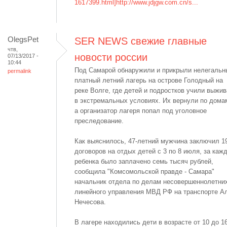
1617399.html]http://www.jdjgw.com.cn/s...
OlegsPet
SER NEWS свежие главные
чтв,
новости россии
07/13/2017 -
10:44
Под Самарой обнаружили и прикрыли нелегальн
permalink
платный летний лагерь на острове Голодный на
реке Волге, где детей и подростков учили выжив
в экстремальных условиях. Их вернули по дома
а организатор лагеря попал под уголовное
преследование.
Как выяснилось, 47-летний мужчина заключил 1
договоров на отдых детей с 3 по 8 июля, за каж
ребенка было заплачено семь тысяч рублей,
сообщила "Комсомольской правде - Самара"
начальник отдела по делам несовершеннолетни
линейного управления МВД РФ на транспорте А
Нечесова.
В лагере находились дети в возрасте от 10 до 1