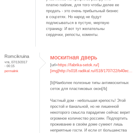
платно паблик, для того чтобы делее ее
продать - это очень прибыльный бизнес
в соцсетях. Но народ не будут
подписываться в пустую, мертвую
страницу. И вот тут желательны
сердечки, репосты, коменты.
Romcikruina
москитная дверь
чтв, 07/13/2017
[url=
https://fabrika-setok.ru/]
- 00:15
[img]http://s018.radikal.ru/i518/1707/22/b40ec...
permalink
[b]Наиболее полезные типы антимоскитных
сеток для пластиковых окон[/b]
Частный дом - небольшая крепость! Этой
простой и банальной, но не лишенной
некоторого смысла парадигме сейчас верит
огромное количество россиян. Подпортить
проживание в своём доме сумеют лишь
неприятные гости. И если от большинства