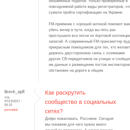
безымянных поделок: только проверенные в
повседневной работе виды регистраторов, чт
сумели пройти сертификацию на Украине.
FM-приёмник с хорошей антеной поможет ва
убить вечер в пути, когда вы пять раз
прослушали все песни из бортовой коллекци
записей. А современный FM-трансмиттер буд
прекрасным помощником для тех, кто желает
держать двустороннюю связь с хозяевами
других СВ-передатчиков на улицах и сообща
им данные о размещении постов инспекторов
обстановке на дороге в общем.
likevk_apfl
Как раскрутить
чтв,
сообщество в социальных
07/13/2017 -
00:15
permalink
сетях?
Добро пожаловать, Россияне. Сегодня
мы покажем для чего нужно много