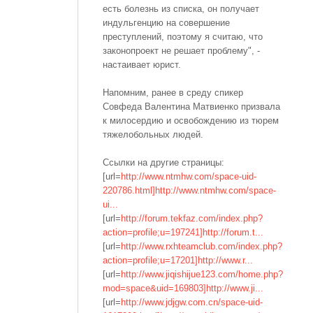
есть болезнь из списка, он получает
индульгенцию на совершение
преступлений, поэтому я считаю, что
законопроект не решает проблему", -
настаивает юрист.
Напомним, ранее в среду спикер
Совфеда Валентина Матвиенко призвала
к милосердию и освобождению из тюрем
тяжелобольных людей.
Ссылки на другие страницы:
[url=
http://www.ntmhw.com/space-uid-
220786.html]http://www.ntmhw.com/space-
ui...
[url=
http://forum.tekfaz.com/index.php?
action=profile;u=197241]http://forum.t...
[url=
http://www.rxhteamclub.com/index.php?
action=profile;u=17201]http://www.r...
[url=
http://www.jiqishijue123.com/home.php?
mod=space&uid=169803]http://www.ji...
[url=
http://www.jdjgw.com.cn/space-uid-