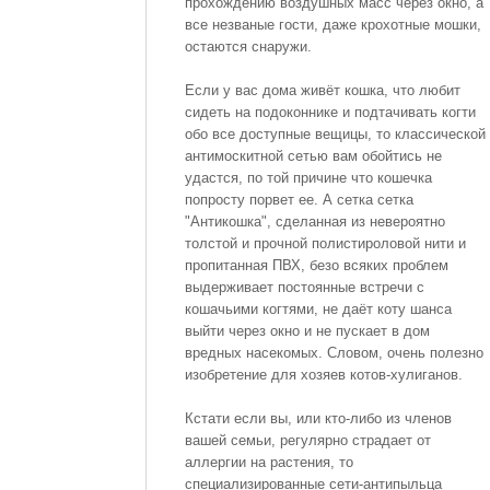
прохождению воздушных масс через окно, а
все незваные гости, даже крохотные мошки,
остаются снаружи.
Если у вас дома живёт кошка, что любит
сидеть на подоконнике и подтачивать когти
обо все доступные вещицы, то классической
антимоскитной сетью вам обойтись не
удастся, по той причине что кошечка
попросту порвет ее. А сетка сетка
"Антикошка", сделанная из невероятно
толстой и прочной полистироловой нити и
пропитанная ПВХ, безо всяких проблем
выдерживает постоянные встречи с
кошачьими когтями, не даёт коту шанса
выйти через окно и не пускает в дом
вредных насекомых. Словом, очень полезно
изобретение для хозяев котов-хулиганов.
Кстати если вы, или кто-либо из членов
вашей семьи, регулярно страдает от
аллергии на растения, то
специализированные сети-антипыльца