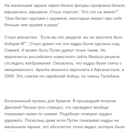
На маленьком экране черно-белые фигуры призраков бегали,
взрывались, взрывали. Стоун спросил: “Кто это на земле?”.
“Они бегают кругами с оружием, некоторые имеют при себе
больше чем оружие в руках”.
Стоун впечатлен. “Если вы это увидели, вы не захотите быть
бойцом ИГ”. Стоун думал что эти кадры были сделаны над
Сирией. И может быть Путин думал точно также. Но
журналисты российского новостного сайта Meduza решили
отследить изображения. Оказалось, что кадры были сняты с
американского Аpache военного вертолета в Афганистане, в
2009. Это совсем не сирийский бойцы, но члены Талибана.
Болезненный промах для Кремля. В прошедший вторник
Дмитрий Песков тупо отрицал, что президент вообще
показывал какие-то снимки. Подобную позицию трудно
удержать. Поскольку даже если Путин показывал кадры на
маленьком экране, это абсолютно точно видео, которое было