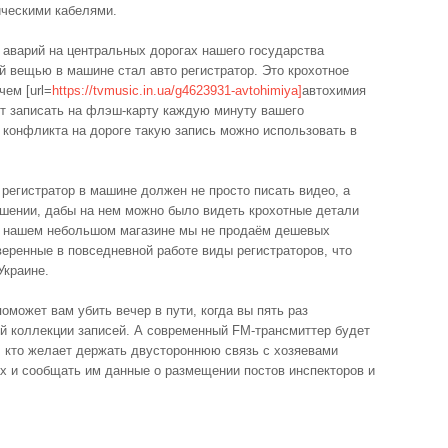
ическими кабелями.
 аварий на центральных дорогах нашего государства
й вещью в машине стал авто регистратор. Это крохотное
чем [url=
https://tvmusic.in.ua/g4623931-avtohimiya]
автохимия
еет записать на флэш-карту каждую минуту вашего
е конфликта на дороге такую запись можно использовать в
 регистратор в машине должен не просто писать видео, а
ешении, дабы на нем можно было видеть крохотные детали
В нашем небольшом магазине мы не продаём дешевых
еренные в повседневной работе виды регистраторов, что
Украине.
оможет вам убить вечер в пути, когда вы пять раз
ой коллекции записей. А современный FM-трансмиттер будет
 кто желает держать двустороннюю связь с хозяевами
х и сообщать им данные о размещении постов инспекторов и