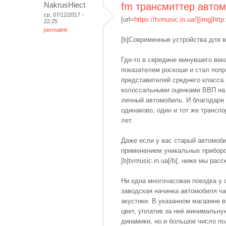
NakrusHiect
fm трансмиттер авто
ср, 07/12/2017 -
[url=
https://tvmusic.in.ua/][img]http
22:25
permalink
[b]Современные устройства для в
Где-то в середине минувшего век
показателем роскоши и стал поп
представителей среднего класса.
колоссальными оценками ВВП на о
личный автомобиль. И благодаря 
одинаково, один и тот же трансп
лет.
Даже если у вас старый автомоби
применением уникальных приборо
[b]tvmusic.in.ua[/b], ниже мы рас
Ни одна многочасовая поездка у 
заводская начинка автомобиля ч
акустики. В указанном магазине 
цвет, уплатив за неё минимальну
динамики, но и большое число по