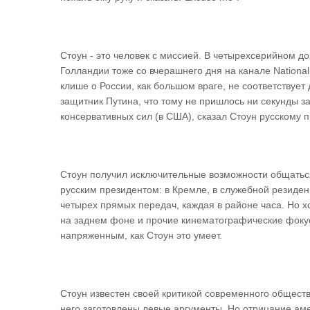
Стоун - это человек с миссией. В четырехсерийном до
Голландии тоже со вчерашнего дня на канале National
клише о России, как большом враге, не соответствует
защитник Путина, что тому не пришлось ни секунды за
консервативных сил (в США), сказал Стоун русскому п
Стоун получил исключительные возможности общаться
русским президентом: в Кремле, в служебной резиден
четырех прямых передач, каждая в районе часа. Но х
на заднем фоне и прочие кинематографические фоку
напряженным, как Стоун это умеет.
Стоун известен своей критикой современного общест
него заготовлены левые аргументы. Но отрицание ам