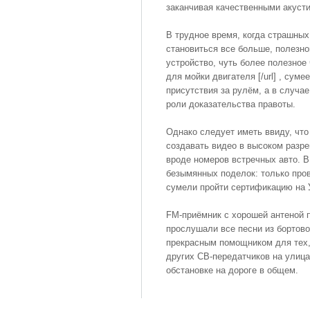
заканчивая качественными акуст
В трудное время, когда страшных
становиться все больше, полезно
устройство, чуть более полезное 
для мойки двигателя [/url] , сум
присутствия за рулём, а в случа
роли доказательства правоты.
Однако следует иметь ввиду, что
создавать видео в высоком разр
вроде номеров встречных авто. 
безымянных поделок: только пров
сумели пройти сертификацию на 
FM-приёмник с хорошей антеной п
прослушали все песни из бортов
прекрасным помощником для тех,
других СВ-передатчиков на улица
обстановке на дороге в общем.