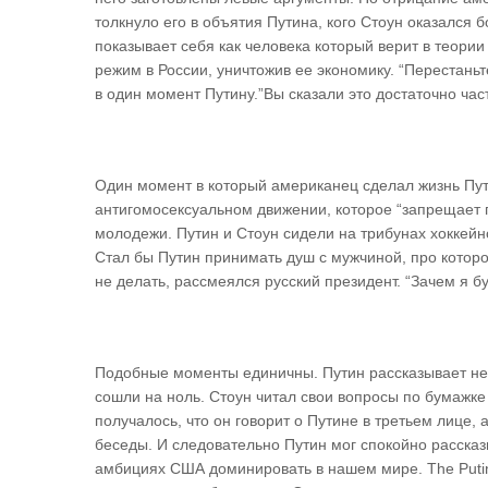
толкнуло его в объятия Путина, кого Стоун оказался 
показывает себя как человека который верит в теории 
режим в России, уничтожив ее экономику. “Перестань
в один момент Путину.”Вы сказали это достаточно част
Один момент в который американец сделал жизнь Пути
антигомосексуальном движении, которое “запрещает 
молодежи. Путин и Стоун сидели на трибунах хоккейно
Стал бы Путин принимать душ с мужчиной, про которог
не делать, рассмеялся русский президент. “Зачем я б
Подобные моменты единичны. Путин рассказывает нео
сошли на ноль. Стоун читал свои вопросы по бумажк
получалось, что он говорит о Путине в третьем лице,
беседы. И следовательно Путин мог спокойно рассказ
амбициях США доминировать в нашем мире. The Putin