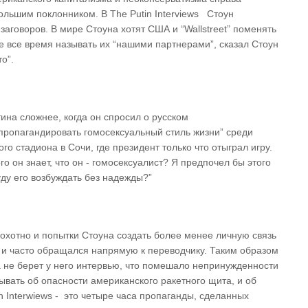
большим поклонником. В The Putin Interviews Стоун
заговоров. В мире Стоуна хотят США и “Wallstreet” поменять
те все время называть их “нашими партнерами”, сказал Стоун
о”.
на сложнее, когда он спросил о русском
пропагандировать гомосексуальный стиль жизни” среди
го стадиона в Сочи, где президент только что отыграл игру.
о он знает, что он - гомосексуалист? Я предпочел бы этого
уду его возбуждать без надежды?”
хотно и попытки Стоуна создать более менее личную связь
е и часто обращался напрямую к переводчику. Таким образом
 а не берет у него интервью, что помешало непринужденности
ывать об опасности американского ракетного щита, и об
 Interwiews - это четыре часа пропаганды, сделанных