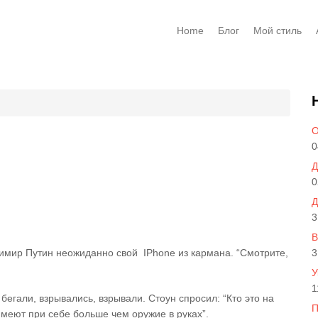
Home
Блог
Мой стиль
О
0
Д
0
Д
3
В
имир Путин неожиданно свой IPhone из кармана. “Смотрите,
3
У
1
егали, взрывались, взрывали. Стоун спросил: “Кто это на
П
имеют при себе больше чем оружие в руках”.