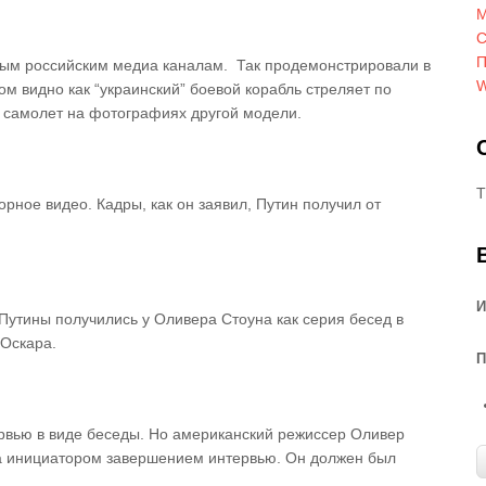
М
С
П
ым российским медиа каналам. Так продемонстрировали в
W
ом видно как “украинский” боевой корабль стреляет по
о самолет на фотографиях другой модели.
T
рное видео. Кадры, как он заявил, Путин получил от
И
Путины получились у Оливера Стоуна как серия бесед в
 Оскара.
П
рвью в виде беседы. Но американский режиссер Оливер
ина инициатором завершением интервью. Он должен был