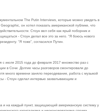
кументальном The Putin Interviews, которые можно увидеть в
 Geographic, он хотел показать американской публике, что
 действительности. Стоун вел себя как ярый поборник и
щищаться - Стоун делал все это за него. “Я боюсь нового
резиденту. “Я тоже”, согласился Путин.
 с июля 2015 года до февраля 2017 множество раз с
ции в Сочи. Долгие часы разговоров смонтировали до
отя много времени заняло переодевание, работа с музыкой
сы - Стоун сделал интервью захватывающим и
ва и на каждый пункт, защищающий американскую систему у
ериканского капитализма и неоконсерватизма справа