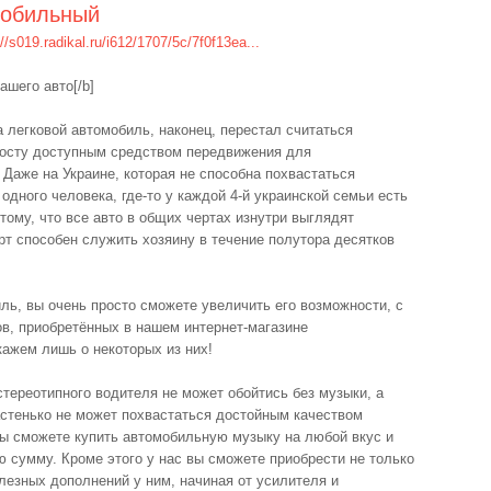
мобильный
://s019.radikal.ru/i612/1707/5c/7f0f13ea...
ашего авто[/b]
а легковой автомобиль, наконец, перестал считаться
росту доступным средством передвижения для
 Даже на Украине, которая не способна похвастаться
дного человека, где-то у каждой 4-й украинской семьи есть
тому, что все авто в общих чертах изнутри выглядят
орт способен служить хозяину в течение полутора десятков
ль, вы очень просто сможете увеличить его возможности, с
в, приобретённых в нашем интернет-магазине
скажем лишь о некоторых из них!
стереотипного водителя не может обойтись без музыки, а
астенько не может похвастаться достойным качеством
вы сможете купить автомобильную музыку на любой вкус и
ю сумму. Кроме этого у нас вы сможете приобрести не только
лезных дополнений у ним, начиная от усилителя и