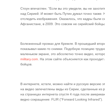
Стоун впечатлен. “Если вы это увидели, вы не захоти
над Сирией. И может быть Путин думал точно также.
отследить изображения. Оказалось, что кадры были с
Афганистане, в 2009. Это совсем не сирийский бойцы
Болезненный промах для Кремля. В прошедший вторни
показывал какие-то снимки. Подобную позицию трудно
маленьком экране, это абсолютно точно видео, котор
military.com
. На этом сайте объясняется как проходит
бойцов.
В интернете, кстати, можно найти и русскую версию э
на видео запечатлены виды из Сирии, сделанные из ру
на страницах интернета спустя 4 года после америка
видно сокращение: FLIR (“Forward Looking Infrared”).