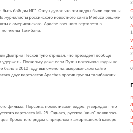
2
те быть бойцом ИГ”. Стоун думал что эти кадры были сделаны
C
 Но журналисты российского новостного сайта Meduza решили
0
няты с американского Аpache военного вертолета в
A
, но члены Талибана.
1
W
д
2
к Дмитрий Песков тупо отрицал, что президент вообще
 удержать. Поскольку даже если Путин показывал кадры на
С
ое было в 2012 году выложено на американском сайте
0
 атака двух вертолетов Аpaches против группы талибанских
П
Л
того фильма. Персона, поместившая видео, утверждает, что
A
сского вертолета Mi- 28. Однако, русское “кино” появилось
В
нцев. Кроме того рядом с прицелом к американской камере
"
h