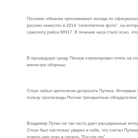
Похожие обманки проскакивают иногда по официальн
русских новостях в 2014 “сателлитное фото”, на котор
самолету рейса MH17. В течении часа стало ясно, чт
В прошедшую среду Песков отреагировал опять на спо
министра обороны.
Стоун забыл критически допросить Путина. Интервью 
пользу пропаганды России трехкратным обладателем
Владимир Путин не так часто дает расширенные инте
Стоун был настолько уверен в себе, что считал Пут
пожать ему руку и сказать:”Excuse me”.