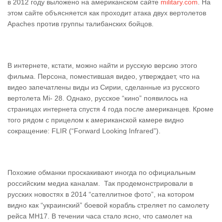
в 2012 году выложено на американском сайте
military.com
. На
этом сайте объясняется как проходит атака двух вертолетов
Аpaches против группы талибанских бойцов.
В интернете, кстати, можно найти и русскую версию этого
фильма. Персона, поместившая видео, утверждает, что на
видео запечатлены виды из Сирии, сделанные из русского
вертолета Mi- 28. Однако, русское “кино” появилось на
страницах интернета спустя 4 года после американцев. Кроме
того рядом с прицелом к американской камере видно
сокращение: FLIR (“Forward Looking Infrared”).
Похожие обманки проскакивают иногда по официальным
российским медиа каналам. Так продемонстрировали в
русских новостях в 2014 “сателлитное фото”, на котором
видно как “украинский” боевой корабль стреляет по самолету
рейса MH17. В течении часа стало ясно, что самолет на