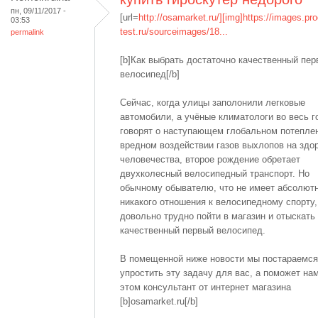
пн, 09/11/2017 -
[url=
http://osamarket.ru/][img]https://images.pro
03:53
test.ru/sourceimages/18...
permalink
[b]Как выбрать достаточно качественный пе
велосипед[/b]
Сейчас, когда улицы заполонили легковые
автомобили, а учёные климатологи во весь г
говорят о наступающем глобальном потепле
вредном воздействии газов выхлопов на здо
человечества, второе рождение обретает
двухколесный велосипедный транспорт. Но
обычному обывателю, что не имеет абсолют
никакого отношения к велосипедному спорту,
довольно трудно пойти в магазин и отыскать
качественный первый велосипед.
В помещенной ниже новости мы постараемся
упростить эту задачу для вас, а поможет на
этом консультант от интернет магазина
[b]osamarket.ru[/b]