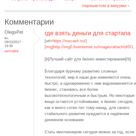
парашютом в вакууме ›
Комментарии
OlegsPet
где взять деньги для стартапа
вс,
[url=
https://ruscash.su/]
09/10/2017 -
19:38
[img]http://img0.liveinternet.ru/images/attach/d/0/1..
permalink
[b]Лучший сайт для бизнес-инвестирования[/b]
Благодаря бурному развитию сложных
технологий, мир в наши дни изменяется очень
быстро, а одновременно с ним видоизменяется и
бизнес, становясь все более
высокотехнологичным и быстрым. Но некоторые
вещи остаются устойчивыми, и бизнес сегодня,
как и много сотен лет тому-назад, для своего
стабильного развития нуждается в надёжном
денежном основании.
Стать миллионером сегодня можно за год, если