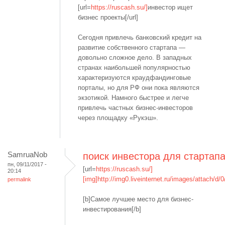
[url=
https://ruscash.su/]
инвестор ищет
бизнес проекты[/url]
Сегодня привлечь банковский кредит на
развитие собственного стартапа —
довольно сложное дело. В западных
странах наибольшей популярностью
характеризуются краудфандинговые
порталы, но для РФ они пока являются
экзотикой. Намного быстрее и легче
привлечь частных бизнес-инвесторов
через площадку «Рукэш».
SamruaNob
поиск инвестора для стартап
пн, 09/11/2017 -
[url=
https://ruscash.su/]
20:14
[img]http://img0.liveinternet.ru/images/attach/d/0/
permalink
[b]Самое лучшее место для бизнес-
инвестирования[/b]