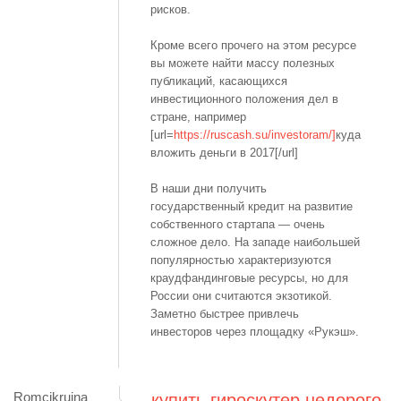
рисков.
Кроме всего прочего на этом ресурсе
вы можете найти массу полезных
публикаций, касающихся
инвестиционного положения дел в
стране, например
[url=
https://ruscash.su/investoram/]
куда
вложить деньги в 2017[/url]
В наши дни получить
государственный кредит на развитие
собственного стартапа — очень
сложное дело. На западе наибольшей
популярностью характеризуются
краудфандинговые ресурсы, но для
России они считаются экзотикой.
Заметно быстрее привлечь
инвесторов через площадку «Рукэш».
Romcikruina
купить гироскутер недорого