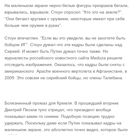
На маленьком экране черно-белые фигуры призраков бегали,
взрывались, взрывали. Стоун спросил: “Кто это на земле?”.
“Они бегают кругами с оружием, некоторые имеют при себе
больше чем оружие в руках”.
Стоун впечатлен. “Если вы это увидели, вы не захотите быть
бойцом ИГ”. Стоун думал что эти кадры были сделаны над
Сирией. И может быть Путин думал точно также. Но
журналисты российского новостного сайта Meduza решили
отследить изображения. Оказалось, что кадры были сняты с
американского Аpache военного вертолета в Афганистане, в
2009. Это совсем не сирийский бойцы, но члены Талибана.
Болезненный промах для Кремля. В прошедший вторник
Дмитрий Песков тупо отрицал, что президент вообще
показывал какие-то снимки. Подобную позицию трудно
удержать. Поскольку даже если Путин показывал кадры на
маленьком экране, это абсолютно точно видео, которое было