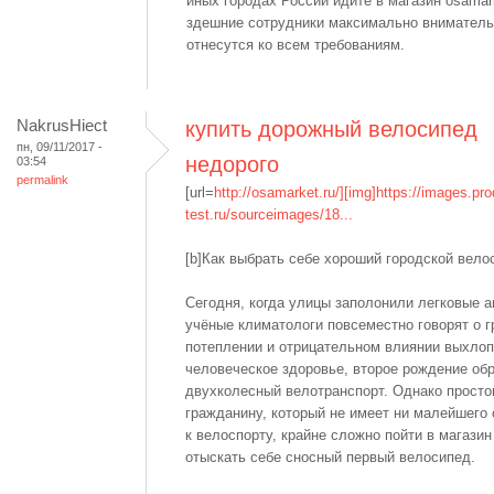
иных городах России идите в магазин osamark
здешние сотрудники максимально внимател
отнесутся ко всем требованиям.
NakrusHiect
купить дорожный велосипед
пн, 09/11/2017 -
недорого
03:54
permalink
[url=
http://osamarket.ru/][img]https://images.pro
test.ru/sourceimages/18...
[b]Как выбрать себе хороший городской велос
Сегодня, когда улицы заполонили легковые а
учёные климатологи повсеместно говорят о 
потеплении и отрицательном влиянии выхлоп
человеческое здоровье, второе рождение об
двухколесный велотранспорт. Однако прост
гражданину, который не имеет ни малейшего
к велоспорту, крайне сложно пойти в магазин
отыскать себе сносный первый велосипед.