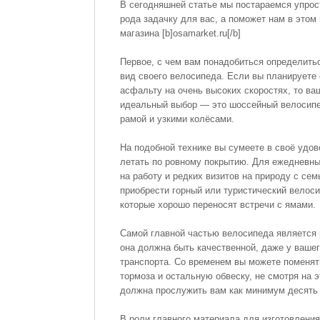
В сегодняшней статье мы постараемся упрос
рода задачку для вас, а поможет нам в этом
магазина [b]osamarket.ru[/b]
Первое, с чем вам понадобиться определить
вид своего велосипеда. Если вы планируете 
асфальту на очень высоких скоростях, то ва
идеальный выбор — это шоссейный велосипе
рамой и узкими колёсами.
На подобной технике вы сумеете в своё удо
летать по ровному покрытию. Для ежедневны
на работу и редких визитов на природу с се
приобрести горный или туристический велос
которые хорошо переносят встречи с ямами.
Самой главной частью велосипеда является 
она должна быть качественной, даже у вашег
транспорта. Со временем вы можете поменят
тормоза и остальную обвеску, не смотря на 
должна прослужить вам как минимум десять 
В роли главного материала для изготовлени