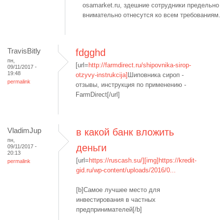
osamarket.ru, здешние сотрудники предельно
внимательно отнесутся ко всем требованиям
TravisBitly
fdgghd
пн,
[url=
http://farmdirect.ru/shipovnika-sirop-
09/11/2017 -
19:48
otzyvy-instrukcija]
Шиповника сироп -
permalink
отзывы, инструкция по применению -
FarmDirect[/url]
VladimJup
в какой банк вложить
пн,
деньги
09/11/2017 -
20:13
[url=
https://ruscash.su/][img]https://kredit-
permalink
gid.ru/wp-content/uploads/2016/0...
[b]Самое лучшее место для
инвестирования в частных
предпринимателей[/b]