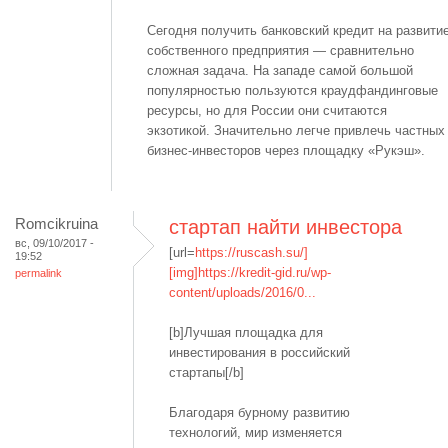
Сегодня получить банковский кредит на развити
собственного предприятия — сравнительно
сложная задача. На западе самой большой
популярностью пользуются краудфандинговые
ресурсы, но для России они считаются
экзотикой. Значительно легче привлечь частных
бизнес-инвесторов через площадку «Рукэш».
Romcikruina
стартап найти инвестора
вс, 09/10/2017 -
[url=
https://ruscash.su/]
19:52
[img]https://kredit-gid.ru/wp-
permalink
content/uploads/2016/0...
[b]Лучшая площадка для
инвестирования в российский
стартапы[/b]
Благодаря бурному развитию
технологий, мир изменяется