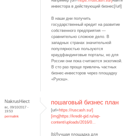
например [url=
https://ruscash.su/]
найти
инвестора в действующий бизнес[/url]
В наши дни получить
государственный кредит на развитие
собственного предприятия —
сравнительно сложное дело. В
западных странах значительной
популярностью пользуются
краудфандинговые порталы, но для
России они пока считаются экзотикой.
В сто раз проще привлечь частных
бизнес-инвесторов через площадку
«Рукэш».
NakrusHiect
пошаговый бизнес план
вс, 09/10/2017 -
[url=
https://ruscash.su/]
19:53
[img]https://kredit-gid.ru/wp-
permalink
content/uploads/2016/0...
[b]Лучшая площадка для